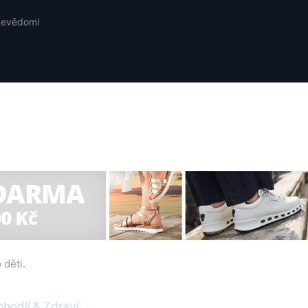
ebevědomí
 děti.
ohodlí & Zdraví