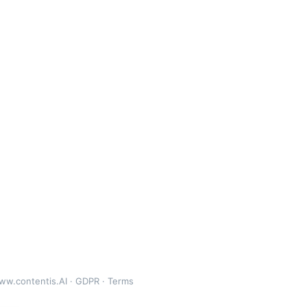
ww.contentis.AI
·
GDPR
·
Terms