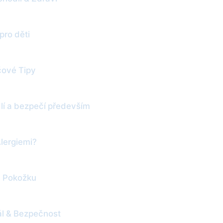
pro děti
íčové Tipy
lí a bezpečí především
Alergiemi?
u Pokožku
ál & Bezpečnost