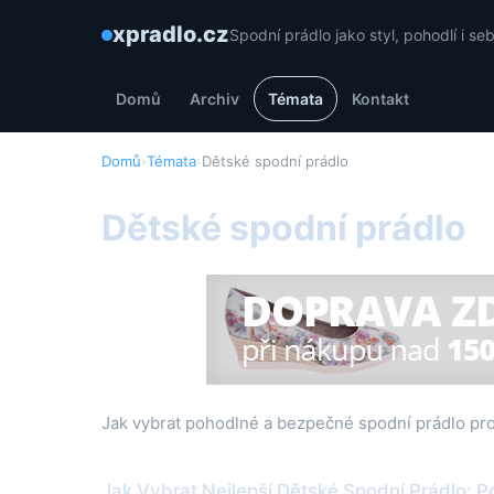
xpradlo.cz
Spodní prádlo jako styl, pohodlí i s
Domů
Archiv
Témata
Kontakt
Domů
›
Témata
›
Dětské spodní prádlo
Dětské spodní prádlo
Jak vybrat pohodlné a bezpečné spodní prádlo pro
Jak Vybrat Nejlepší Dětské Spodní Prádlo: P