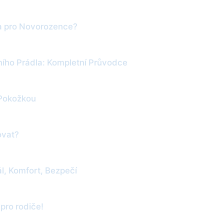
la pro Novorozence?
ního Prádla: Kompletní Průvodce
 Pokožkou
ovat?
ál, Komfort, Bezpečí
pro rodiče!