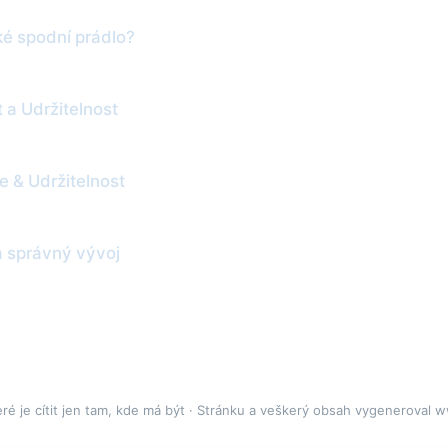
ké spodní prádlo?
 a Udržitelnost
e & Udržitelnost
a správný vývoj
eré je cítit jen tam, kde má být · Stránku a veškerý obsah vygeneroval
w