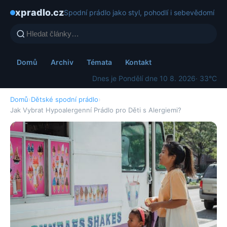
xpradlo.cz
Spodní prádlo jako styl, pohodlí i sebevědomí
Domů
Archiv
Témata
Kontakt
Dnes je Pondělí dne 10 8. 2026
· 33°C
Domů
›
Dětské spodní prádlo
›
Jak Vybrat Hypoalergenní Prádlo pro Děti s Alergiemi?