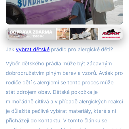
Dětské spodní prádlo
Jak Vybrat Hypoalergenní
Jak
vybrat dětské
prádlo pro alergické děti?
Prádlo pro Děti s Alergiemi?
Výběr dětského prádla může být zábavným
12. 1. 2026
· 4 min čtení · Autor: Lenka Čechová
dobrodružstvím plným barev a vzorů. Avšak pro
rodiče dětí s alergiemi se tento proces může
stát zdrojem obav. Dětská pokožka je
mimořádně citlivá a v případě alergických reakcí
je důležité pečlivě vybírat materiály, které s ní
přicházejí do kontaktu. V tomto článku se