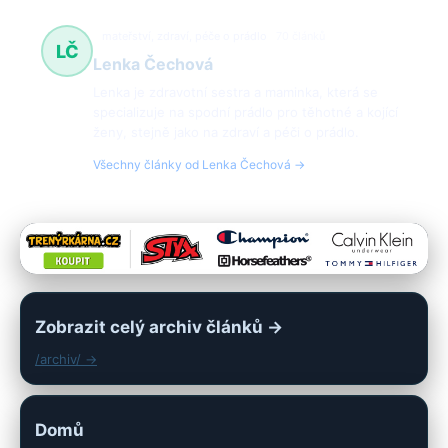
mateřství, zdraví, péče o prádlo
70 článků
LČ
Lenka Čechová
Lenka je zdravotní sestra a maminka, která se
specializuje na spodní prádlo pro těhotné a kojící
ženy, stejně jako na zdraví a péči o prádlo.
Všechny články od Lenka Čechová →
Zobrazit celý archiv článků →
/archiv/ →
Domů