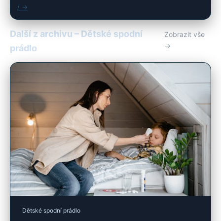
/ →
Další z archivu – Dětské spodní
Zobrazit vše
→
prádlo
Dětské spodní prádlo