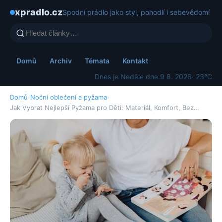
xpradlo.cz
Spodní prádlo jako styl, pohodlí i sebevědomí
Domů
Archiv
Témata
Kontakt
Dnes je Neděle dne 9 8. 2026
· 23°C
Domů
›
Noční oblečení a pyžama
›
Jak Vybrat Nejlepší Pyžama pro Děti: Materiál, Komfort, Bez…