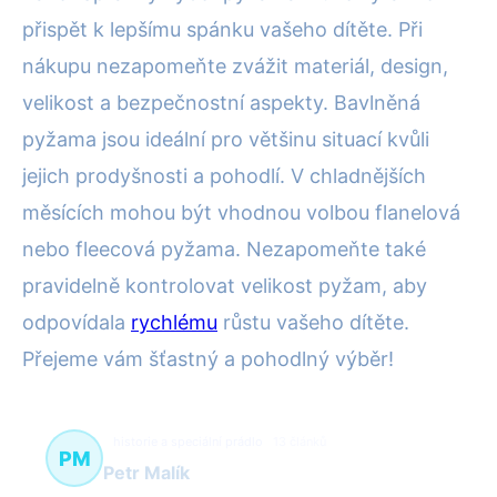
přispět k lepšímu spánku vašeho dítěte. Při
nákupu nezapomeňte zvážit materiál, design,
velikost a bezpečnostní aspekty. Bavlněná
pyžama jsou ideální pro většinu situací kvůli
jejich prodyšnosti a pohodlí. V chladnějších
měsících mohou být vhodnou volbou flanelová
nebo fleecová pyžama. Nezapomeňte také
pravidelně kontrolovat velikost pyžam, aby
odpovídala
rychlému
růstu vašeho dítěte.
Přejeme vám šťastný a pohodlný výběr!
historie a speciální prádlo
13 článků
PM
Petr Malík