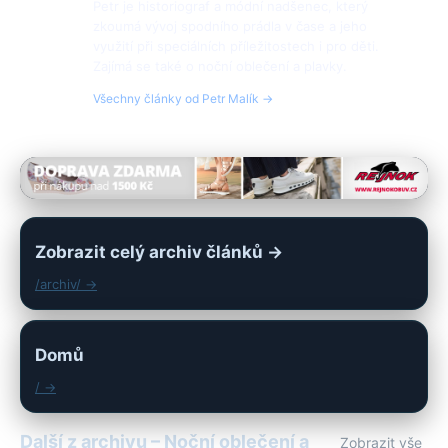
Petr je historiograf a módní nadšenec, který
zkoumá vývoj spodního prádla v čase a jeho
využití při speciálních příležitostech i pro děti.
Zajímá se také o noční oblečení a plavky.
Všechny články od Petr Malík →
Zobrazit celý archiv článků →
/archiv/ →
Domů
/ →
Další z archivu – Noční oblečení a
Zobrazit vše