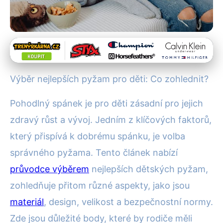
Noční oblečení a pyžama
Jak Vybrat Nejlepší Pyžama
Výběr nejlepších pyžam pro děti: Co zohlednit?
pro Děti: Materiál, Komfort,
Pohodlný spánek je pro děti zásadní pro jejich
Bezpečí
zdravý růst a vývoj. Jedním z klíčových faktorů,
28. 9. 2025
· 4 min čtení · Autor: Petr Malík
který přispívá k dobrému spánku, je volba
správného pyžama. Tento článek nabízí
průvodce výběrem
nejlepších dětských pyžam,
zohledňuje přitom různé aspekty, jako jsou
materiál
, design, velikost a bezpečnostní normy.
Zde jsou důležité body, které by rodiče měli