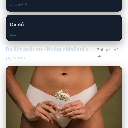
/archiv/ →
Domů
/ →
Další z archivu – Noční oblečení a
Zobrazit vše
→
pyžama