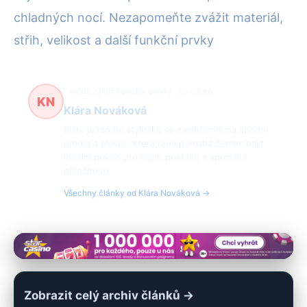
chladných nocí. Nezapomeňte zvážit materiál,
střih, velikost a další funkční prvky
móda, spodní prádlo, plavky
68 článků
KN
Klára Nováková
Klára je módní stylistka se zaměřením na spodní
prádlo a plavky, která ráda pomáhá ženám najít
ideální prádlo pro jejich postavu a speciální
příležitosti.
Všechny články od Klára Nováková →
Zobrazit celý archiv článků →