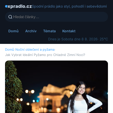
xpradlo.cz
Spodní prádlo jako styl, pohodlí i sebevědomí
Domů
Archiv
Témata
Kontakt
Dnes je Sobota dne 8 8. 2026
· 25°C
Domů
›
Noční oblečení a pyžama
›
Jak Vybrat Ideální Pyžamo pro Chladné Zimní Noci?