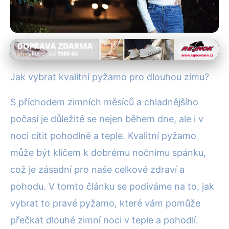
Noční oblečení a pyžama
Jak Vybrat Ideální Pyžamo pro
Jak vybrat kvalitní pyžamo pro dlouhou zimu?
Chladné Zimní Noci?
S příchodem zimních měsíců a chladnějšího
4. 2. 2026
· 4 min čtení · Autor: Klára Nováková
počasí je důležité se nejen během dne, ale i v
noci cítit pohodlně a teple. Kvalitní pyžamo
může být klíčem k dobrému nočnímu spánku,
což je zásadní pro naše celkové zdraví a
pohodu. V tomto článku se podíváme na to, jak
vybrat to pravé pyžamo, které vám pomůže
přečkat dlouhé zimní noci v teple a pohodlí.