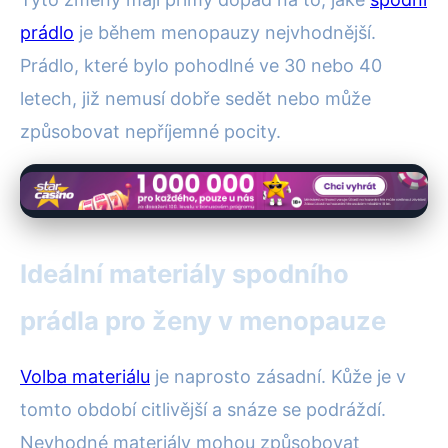
prádlo
je během menopauzy nejvhodnější.
Prádlo, které bylo pohodlné ve 30 nebo 40
letech, již nemusí dobře sedět nebo může
způsobovat nepříjemné pocity.
Ideální materiály spodního
prádla pro ženy v menopauze
Volba materiálu
je naprosto zásadní. Kůže je v
tomto období citlivější a snáze se podráždí.
Nevhodné materiály mohou způsobovat