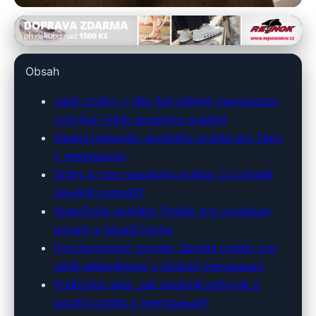
xpradlo.cz
Menopauza a spodní prádlo:
Obsah
Jak vybrat pro maximální
Jaké změny v těle žen během menopauzy
pohodlí?
ovlivňují výběr spodního prádla?
Ideální materiály spodního prádla pro ženy
7. 3. 2026
· 10 min čtení · Autor: Lenka Čechová
v menopauze
Střihy a typy spodního prádla: Co přináší
největší pohodlí?
Specifické potřeby: Prádlo pro zvládnutí
pocení a návalů horka
Psychologický rozměr: Spodní prádlo pro
větší sebevědomí v období menopauzy
Praktické rady: Jak správně pečovat o
spodní prádlo v menopauze?