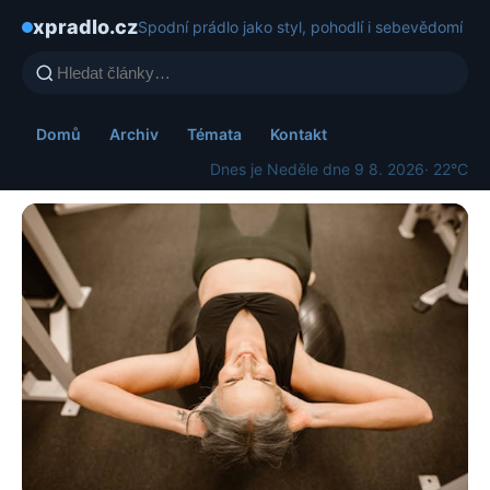
xpradlo.cz
Spodní prádlo jako styl, pohodlí i sebevědomí
Domů
Archiv
Témata
Kontakt
Dnes je Neděle dne 9 8. 2026
· 22°C