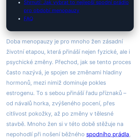
Shrnutí: Jak vybrat to nejlepší spodní prádlo
pro období menopauzy
FAQ
Doba menopauzy je pro mnoho žen zásadní
životní etapou, která přináší nejen fyzické, ale i
psychické změny. Přechod, jak se tento proces
často nazývá, je spojen se změnami hladiny
hormonů, mezi nimiž dominuje pokles
estrogenu. To s sebou přináší řadu příznaků –
od návalů horka, zvýšeného pocení, přes
citlivost pokožky, až po změny v tělesné
stavbě. Mnoho žen si v této době stěžuje na
nepohodlí při nošení běžného
spodního prádla
,