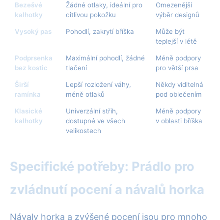
Bezešvé
Žádné otlaky, ideální pro
Omezenější
kalhotky
citlivou pokožku
výběr designů
Vysoký pas
Pohodlí, zakrytí bříška
Může být
teplejší v létě
Podprsenka
Maximální pohodlí, žádné
Méně podpory
bez kostic
tlačení
pro větší prsa
Širší
Lepší rozložení váhy,
Někdy viditelná
ramínka
méně otlaků
pod oblečením
Klasické
Univerzální střih,
Méně podpory
kalhotky
dostupné ve všech
v oblasti bříška
velikostech
Specifické potřeby: Prádlo pro
zvládnutí pocení a návalů horka
Návaly horka a zvýšené pocení jsou pro mnoho