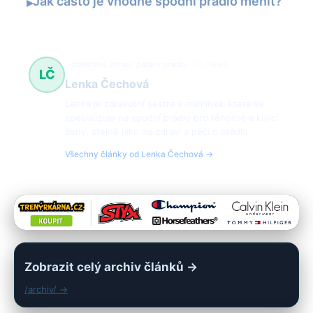
Jak často je vhodné spodní prádlo měnit?
▸
mateřství, zdraví, péče o prádlo
70 článků
LČ
Lenka Čechová
Lenka je zdravotní sestra a maminka, která se
specializuje na spodní prádlo pro těhotné a kojící
ženy, stejně jako na zdraví a péči o prádlo.
Všechny články od Lenka Čechová →
Zobrazit celý archiv článků →
/archiv/ →