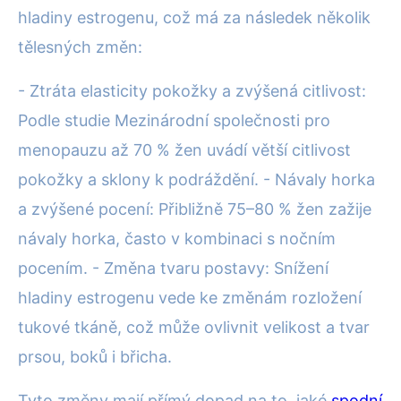
hladiny estrogenu, což má za následek několik
tělesných změn:
- Ztráta elasticity pokožky a zvýšená citlivost:
Podle studie Mezinárodní společnosti pro
menopauzu až 70 % žen uvádí větší citlivost
pokožky a sklony k podráždění. - Návaly horka
a zvýšené pocení: Přibližně 75–80 % žen zažije
návaly horka, často v kombinaci s nočním
pocením. - Změna tvaru postavy: Snížení
hladiny estrogenu vede ke změnám rozložení
tukové tkáně, což může ovlivnit velikost a tvar
prsou, boků i břicha.
Tyto změny mají přímý dopad na to, jaké
spodní