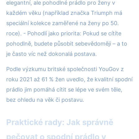
elegantní, ale pohodlné prádlo pro ženy v
každém věku (například značka Triumph má
speciální kolekce zaměřené na ženy po 50.
roce). - Pohodlí jako priorita: Pokud se cítíte
pohodlně, budete působit sebevědoměji – a to
je často víc než dokonalá postava.
Podle výzkumu britské společnosti YouGov z
roku 2021 až 61 % žen uvedlo, že kvalitní spodní
prádlo jim pomáhá cítit se lépe ve svém těle,
bez ohledu na věk či postavu.
Praktické rady: Jak správně
pečovat o spodní prádlo v