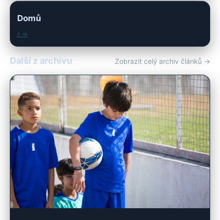
Domů
/ →
Další z archivu
Zobrazit celý archiv článků →