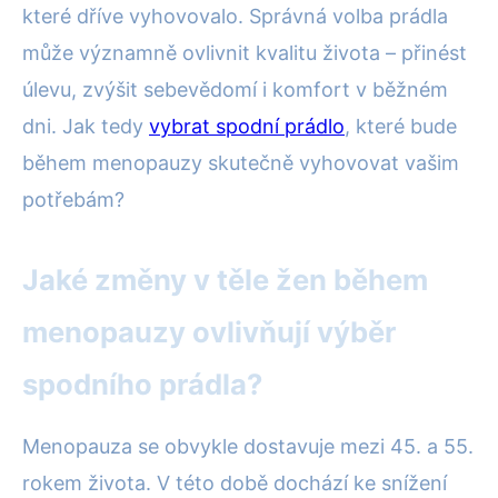
které dříve vyhovovalo. Správná volba prádla
může významně ovlivnit kvalitu života – přinést
úlevu, zvýšit sebevědomí i komfort v běžném
dni. Jak tedy
vybrat spodní prádlo
, které bude
během menopauzy skutečně vyhovovat vašim
potřebám?
Jaké změny v těle žen během
menopauzy ovlivňují výběr
spodního prádla?
Menopauza se obvykle dostavuje mezi 45. a 55.
rokem života. V této době dochází ke snížení