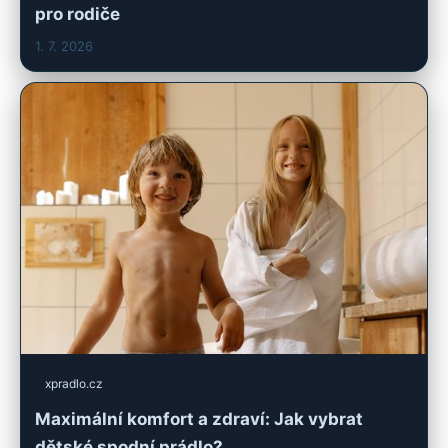
pro rodiče
1. 7. 2026
xpradlo.cz
Maximální komfort a zdraví: Jak vybrat
dětské spodní prádlo?