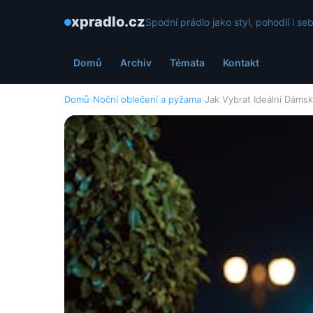
xpradlo.cz
Spodní prádlo jako styl, pohodlí i s
Domů
Archiv
Témata
Kontakt
Domů
›
Noční oblečení a pyžama
›
Jak Vybrat Ideální Dáms