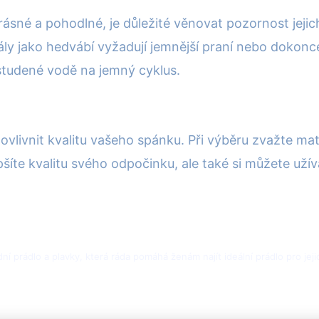
krásné a pohodlné, je důležité věnovat pozornost jej
riály jako hedvábí vyžadují jemnější praní nebo dokonc
studené vodě na jemný cyklus.
vlivnit kvalitu vašeho spánku. Při výběru zvažte mate
šíte kvalitu svého odpočinku, ale také si můžete užíva
í prádlo a plavky, která ráda pomáhá ženám najít ideální prádlo pro jejich