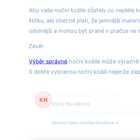
Aby vaše noční košile zůstaly co nejdéle 
štítku, ale obecně platí, že jemnější mate
odolnější a mohou být prané v pračce ve 
Závěr
Výběr správné
noční košile může výrazně o
S dobře vybranou noční košilí nejenže zlep
móda, spodní prádlo, plavky
68 článků
KN
Klára Nováková
Klára je módní stylistka se zaměřením na spodn
Všechny články od Klára Nováková →