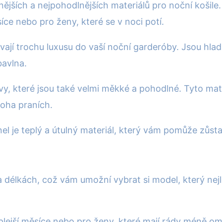
nějších a nejpohodlnějších materiálů pro noční košil
síce nebo pro ženy, které se v noci potí.
vají trochu luxusu do vaší noční garderóby. Jsou hla
bavlna.
vy, které jsou také velmi měkké a pohodlné. Tyto mate
oha praních.
anel je teplý a útulný materiál, který vám pomůže zůstat
h a délkách, což vám umožní vybrat si model, který n
teplejší měsíce nebo pro ženy, které mají rády méně om