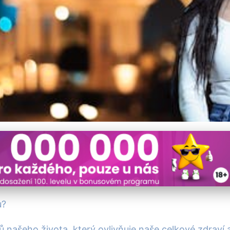
í Dámskou Noční Košili p
u?
tů našeho života, který ovlivňuje naše celkové zdraví