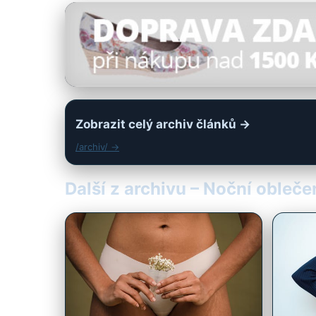
Zobrazit celý archiv článků →
/archiv/ →
Další z archivu – Noční obleč