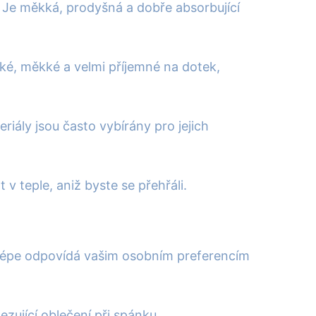
e. Je měkká, prodyšná a dobře absorbující
dké, měkké a velmi příjemné na dotek,
riály jsou často vybírány pro jejich
 v teple, aniž byste se přehřáli.
ejlépe odpovídá vašim osobním preferencím
ezující oblečení při spánku.