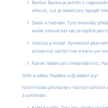
Bavlna: Bavlna je jedním z nejpopulár
vlhkost, což je ideální pro teplejší mě
Satén a hedvábí: Tyto materiály přidá
avšak nemusí být tak prodyšné jako 
Viskóza a modal: Syntetické alternati
schopnost udržet tvar a barvu po mn
Flanel: Ideální pro chladnější noci, fl
Střih a délka: Najděte svůj ideální styl
Noční košile přicházejí v různých střizíc
a potřebám:
Krátké košile: Tyto jsou ideální pro 