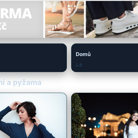
Domů
/ →
ení a pyžama