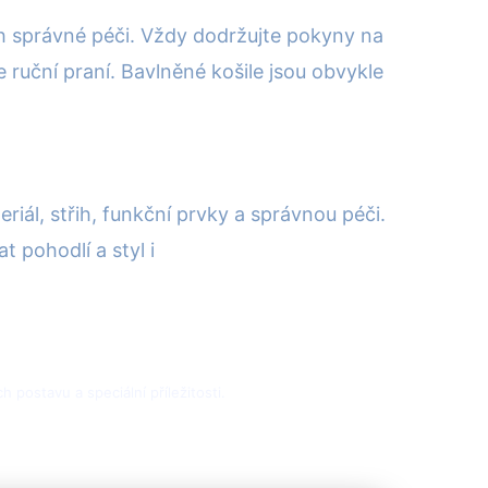
ich správné péči. Vždy dodržujte pokyny na
e ruční praní. Bavlněné košile jsou obvykle
riál, střih, funkční prvky a správnou péči.
t pohodlí a styl i
 postavu a speciální příležitosti.