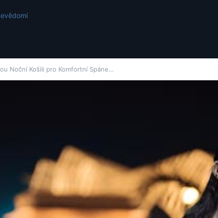
ebevědomí
kou Noční Košili pro Komfortní Spáne…