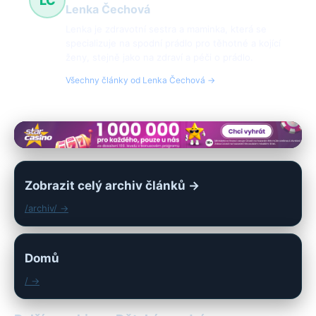
LČ
Lenka Čechová
Lenka je zdravotní sestra a maminka, která se
specializuje na spodní prádlo pro těhotné a kojící
ženy, stejně jako na zdraví a péči o prádlo.
Všechny články od Lenka Čechová →
Zobrazit celý archiv článků →
/archiv/ →
Domů
/ →