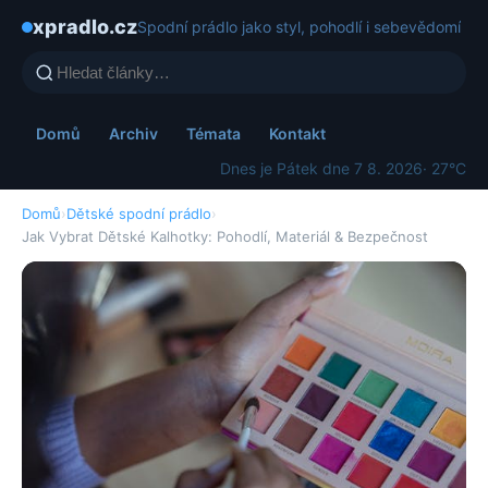
xpradlo.cz
Spodní prádlo jako styl, pohodlí i sebevědomí
Domů
Archiv
Témata
Kontakt
Dnes je Pátek dne 7 8. 2026
· 27°C
Domů
›
Dětské spodní prádlo
›
Jak Vybrat Dětské Kalhotky: Pohodlí, Materiál & Bezpečnost