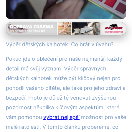
Dětské spodní prádlo
Jak Vybrat Dětské Kalhotky:
Výběr dětských kalhotek: Co brát v úvahu?
Pohodlí, Materiál & Bezpečnost
Pokud jde o oblečení pro naše nejmenší, každý
31. 12. 2025
· 4 min čtení · Autor: Lenka Čechová
detail má svůj význam. Výběr správných
dětských kalhotek může být klíčový nejen pro
pohodlí vašeho dítěte, ale také pro jeho zdraví a
bezpečí. Proto je důležité věnovat zvýšenou
pozornost několika klíčovým aspektům, které
vám pomohou
vybrat nejlepší
možnost pro vaše
malé ratolesti. V tomto článku probereme, co