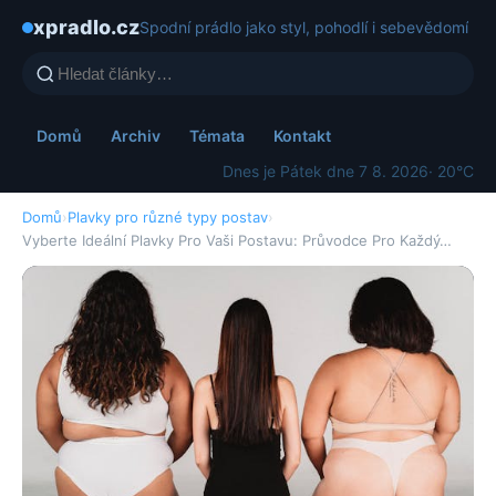
xpradlo.cz
Spodní prádlo jako styl, pohodlí i sebevědomí
Domů
Archiv
Témata
Kontakt
Dnes je Pátek dne 7 8. 2026
· 20°C
Domů
›
Plavky pro různé typy postav
›
Vyberte Ideální Plavky Pro Vaši Postavu: Průvodce Pro Každý…