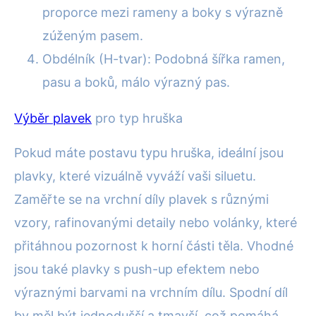
proporce mezi rameny a boky s výrazně
zúženým pasem.
Obdélník (H-tvar): Podobná šířka ramen,
pasu a boků, málo výrazný pas.
Výběr plavek
pro typ hruška
Pokud máte postavu typu hruška, ideální jsou
plavky, které vizuálně vyváží vaši siluetu.
Zaměřte se na vrchní díly plavek s různými
vzory, rafinovanými detaily nebo volánky, které
přitáhnou pozornost k horní části těla. Vhodné
jsou také plavky s push-up efektem nebo
výraznými barvami na vrchním dílu. Spodní díl
by měl být jednodušší a tmavší, což pomáhá