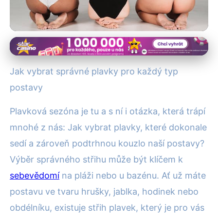
Plavky pro různé typy postav
Vyberte Ideální Plavky Pro Vaši
Jak vybrat správné plavky pro každý typ
Postavu: Průvodce Pro Každý
postavy
Typ
Plavková sezóna je tu a s ní i otázka, která trápí
mnohé z nás: Jak vybrat plavky, které dokonale
21. 1. 2026
· 4 min čtení · Autor: Klára Nováková
sedí a zároveň podtrhnou kouzlo naší postavy?
Výběr správného střihu může být klíčem k
sebevědomí
na pláži nebo u bazénu. Ať už máte
postavu ve tvaru hrušky, jablka, hodinek nebo
obdélníku, existuje střih plavek, který je pro vás