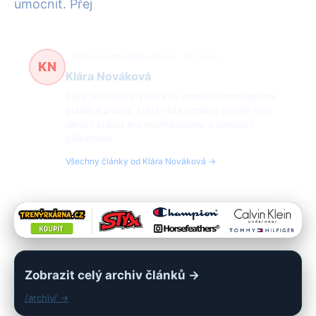
umocnit. Přej
móda, spodní prádlo, plavky
68 článků
KN
Klára Nováková
Klára je módní stylistka se zaměřením na spodní
prádlo a plavky, která ráda pomáhá ženám najít
ideální prádlo pro jejich postavu a speciální
příležitosti.
Všechny články od Klára Nováková →
Zobrazit celý archiv článků →
/archiv/ →