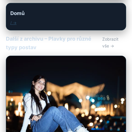
Domů
/ →
Další z archivu – Plavky pro různé
Zobrazit
vše →
typy postav