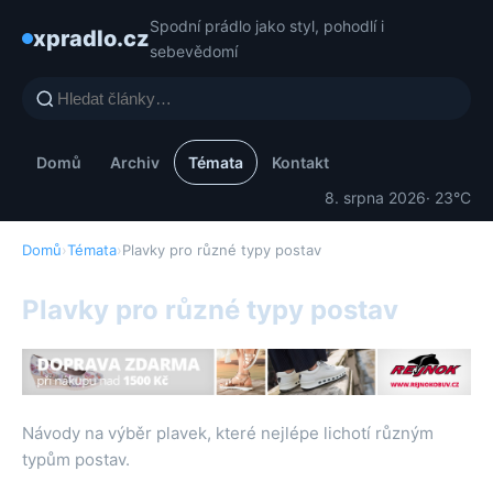
Spodní prádlo jako styl, pohodlí i
xpradlo.cz
sebevědomí
Domů
Archiv
Témata
Kontakt
8. srpna 2026
· 23°C
Domů
›
Témata
›
Plavky pro různé typy postav
Plavky pro různé typy postav
Návody na výběr plavek, které nejlépe lichotí různým
typům postav.