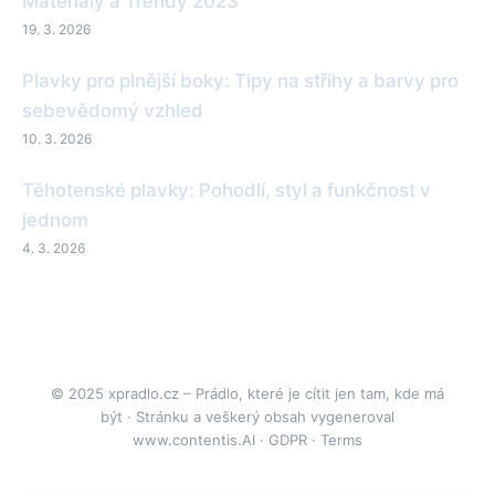
Materiály a Trendy 2023
19. 3. 2026
Plavky pro plnější boky: Tipy na střihy a barvy pro
sebevědomý vzhled
10. 3. 2026
Těhotenské plavky: Pohodlí, styl a funkčnost v
jednom
4. 3. 2026
© 2025 xpradlo.cz – Prádlo, které je cítit jen tam, kde má
být · Stránku a veškerý obsah vygeneroval
www.contentis.AI
·
GDPR
·
Terms