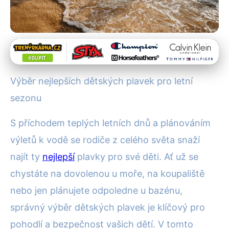
Plavky pro různé typy postav
Jak Vybrat Nejlepší Dětské
Výběr nejlepších dětských plavek pro letní
Plavky pro Letní Radovánky
sezonu
2023
S příchodem teplých letních dnů a plánováním
12. 1. 2026
· 4 min čtení · Autor: Klára Nováková
výletů k vodě se rodiče z celého světa snaží
najít ty
nejlepší
plavky pro své děti. Ať už se
chystáte na dovolenou u moře, na koupaliště
nebo jen plánujete odpoledne u bazénu,
správný výběr dětských plavek je klíčový pro
pohodlí a bezpečnost vašich dětí. V tomto