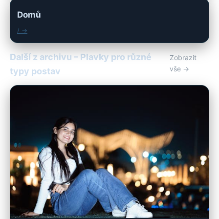
Domů
/ →
Další z archivu – Plavky pro různé
Zobrazit
vše →
typy postav