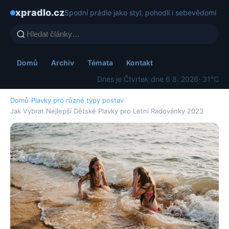
xpradlo.cz
Spodní prádlo jako styl, pohodlí i sebevědomí
Domů
Archiv
Témata
Kontakt
Dnes je Čtvrtek dne 6 8. 2026
· 31°C
Domů
›
Plavky pro různé typy postav
›
Jak Vybrat Nejlepší Dětské Plavky pro Letní Radovánky 2023