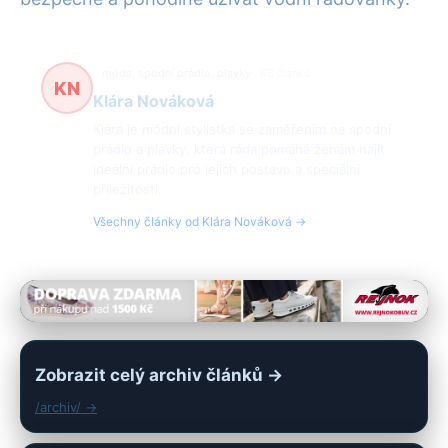
móda, spodní prádlo, plavky
68 článků
KN
Klára Nováková
Klára je módní stylistka se zaměřením na spodní
prádlo a plavky, která ráda pomáhá ženám najít
ideální prádlo pro jejich postavu a speciální
příležitosti.
Všechny články od Klára Nováková →
Zobrazit celý archiv článků →
/archiv/ →