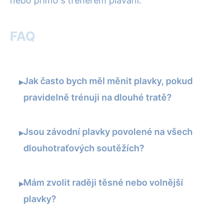
nebo přímo s trenérem plavání.
FAQ
Jak často bych měl měnit plavky, pokud
▸
pravidelně trénuji na dlouhé tratě?
Jsou závodní plavky povolené na všech
▸
dlouhotraťových soutěžích?
Mám zvolit raději těsné nebo volnější
▸
plavky?