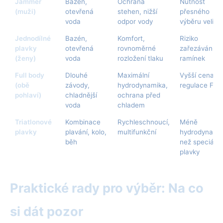
Jammer
Bazén,
Ochrana
Nutnost
(muži)
otevřená
stehen, nižší
přesného
voda
odpor vody
výběru velikos
Jednodílné
Bazén,
Komfort,
Riziko
plavky
otevřená
rovnoměrné
zařezávání
(ženy)
voda
rozložení tlaku
ramínek
Full body
Dlouhé
Maximální
Vyšší cena,
(obě
závody,
hydrodynamika,
regulace FIN
pohlaví)
chladnější
ochrana před
voda
chladem
Triatlonové
Kombinace
Rychleschnoucí,
Méně
plavky
plavání, kolo,
multifunkční
hydrodynami
běh
než speciální
plavky
Praktické rady pro výběr: Na co
si dát pozor