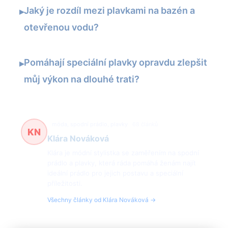
Jaký je rozdíl mezi plavkami na bazén a
▸
otevřenou vodu?
Pomáhají speciální plavky opravdu zlepšit
▸
můj výkon na dlouhé trati?
móda, spodní prádlo, plavky
68 článků
KN
Klára Nováková
Klára je módní stylistka se zaměřením na spodní
prádlo a plavky, která ráda pomáhá ženám najít
ideální prádlo pro jejich postavu a speciální
příležitosti.
Všechny články od Klára Nováková →