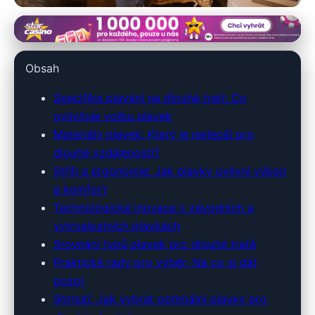
xpradlo.cz
Optimální Výběr Plavek pro
Obsah
Dlouhé Trati: Výkon a Komfort
Specifika plavání na dlouhé trati: Co
ovlivňuje volbu plavek
3. 3. 2026
· 10 min čtení · Autor: Klára Nováková
Materiály plavek: Který je nejlepší pro
dlouhé vzdálenosti?
Střih a ergonomie: Jak plavky ovlivní výkon
a komfort
Technologické inovace v závodních a
vytrvalostních plavkách
Srovnání typů plavek pro dlouhé tratě
Praktické rady pro výběr: Na co si dát
pozor
Shrnutí: Jak vybrat optimální plavky pro