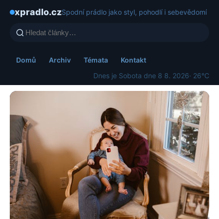
xpradlo.cz
Spodní prádlo jako styl, pohodlí i sebevědomí
Domů
Archiv
Témata
Kontakt
Dnes je Sobota dne 8 8. 2026
· 26°C