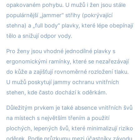
opakovaném pohybu. U mužů i žen jsou stále
populárnější „jammer“ střihy (pokrývající
stehna) a „full body“ plavky, které lépe obepínají
tělo a snižují odpor vody.
Pro ženy jsou vhodné jednodílné plavky s
ergonomickými ramínky, které se nezařezávají
do kůže a zajišťují rovnoměrné rozložení tlaku.
U mužů poskytují jammy ochranu vnitřních
stehen, kde často dochází k oděrkám.
Důležitým prvkem je také absence vnitřních švů
na místech s největším třením a použití
plochých, lepených švů, které minimalizují riziko
oděrek. Podle průzkumu mezi účastníky závodu