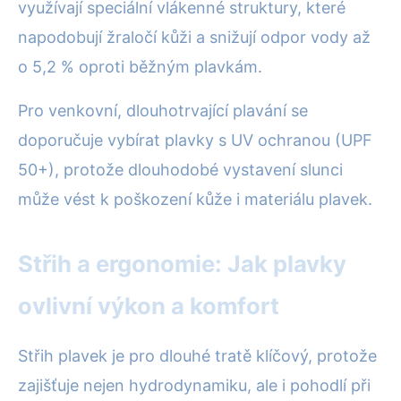
využívají speciální vlákenné struktury, které
napodobují žraločí kůži a snižují odpor vody až
o 5,2 % oproti běžným plavkám.
Pro venkovní, dlouhotrvající plavání se
doporučuje vybírat plavky s UV ochranou (UPF
50+), protože dlouhodobé vystavení slunci
může vést k poškození kůže i materiálu plavek.
Střih a ergonomie: Jak plavky
ovlivní výkon a komfort
Střih plavek je pro dlouhé tratě klíčový, protože
zajišťuje nejen hydrodynamiku, ale i pohodlí při