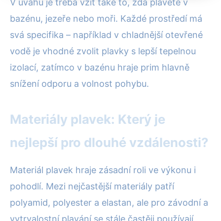
V úvahu je třeba vzít také to, zda plavete v
bazénu, jezeře nebo moři. Každé prostředí má
svá specifika – například v chladnější otevřené
vodě je vhodné zvolit plavky s lepší tepelnou
izolací, zatímco v bazénu hraje prim hlavně
snížení odporu a volnost pohybu.
Materiály plavek: Který je
nejlepší pro dlouhé vzdálenosti?
Materiál plavek hraje zásadní roli ve výkonu i
pohodlí. Mezi nejčastější materiály patří
polyamid, polyester a elastan, ale pro závodní a
vytrvalostní plavání se stále častěji používají