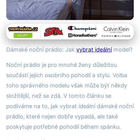
Noční oblečení a pyžama
Jak Vybrat Perfektní Dámské
Dámské noční prádlo: Jak
vybrat ideální
model?
Noční Prádlo pro Pohodlí a Styl
Noční prádlo je pro mnohé ženy důležitou
25. 12. 2025
· 4 min čtení · Autor: Klára Nováková
součástí jejich osobního pohodlí a stylu. Volba
toho správného modelu však může být někdy
složitější, než se zdá. V tomto článku se
podíváme na to, jak vybrat ideální dámské noční
prádlo, které nejen dobře vypadá, ale také
poskytuje potřebné pohodlí během spánku.