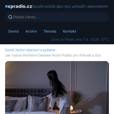
xpradlo.cz
Spodní prádlo jako styl, pohodlí i sebevědomí
Domů
Archiv
Témata
Kontakt
Dnes je Pátek dne 7 8. 2026
· 27°C
Domů
›
Noční oblečení a pyžama
›
Jak Vybrat Perfektní Dámské Noční Prádlo pro Pohodlí a Styl