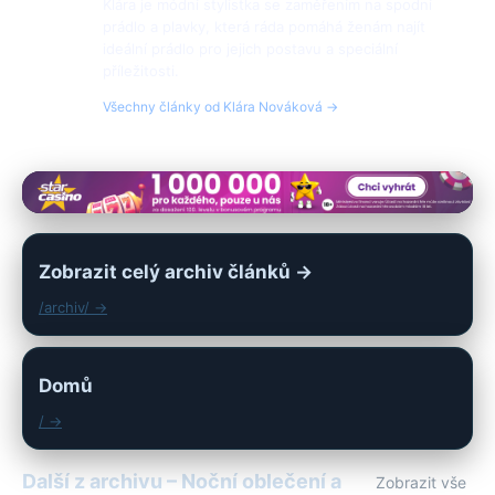
Klára je módní stylistka se zaměřením na spodní
prádlo a plavky, která ráda pomáhá ženám najít
ideální prádlo pro jejich postavu a speciální
příležitosti.
Všechny články od Klára Nováková →
Zobrazit celý archiv článků →
/archiv/ →
Domů
/ →
Další z archivu – Noční oblečení a
Zobrazit vše