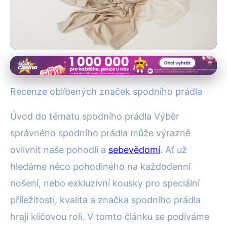
Spodní prádlo pro zdraví
Recenze Top Značek Spodního
Recenze oblíbených značek spodního prádla
Prádla: Luxus, Pohodlí a Styl
Úvod do tématu spodního prádla Výběr
27. 6. 2025
· 4 min čtení · Autor: Lenka Čechová
správného spodního prádla může výrazně
ovlivnit naše pohodlí a
sebevědomí
. Ať už
hledáme něco pohodlného na každodenní
nošení, nebo exkluzivní kousky pro speciální
příležitosti, kvalita a značka spodního prádla
hrají klíčovou roli. V tomto článku se podíváme