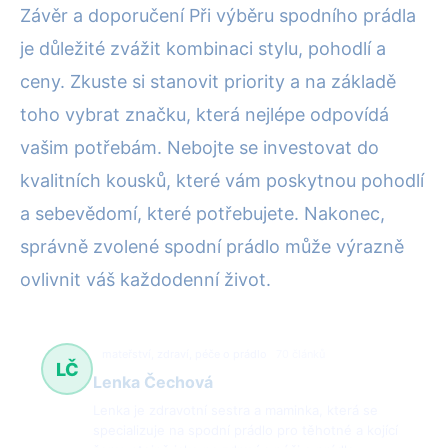
Závěr a doporučení Při výběru spodního prádla
je důležité zvážit kombinaci stylu, pohodlí a
ceny. Zkuste si stanovit priority a na základě
toho vybrat značku, která nejlépe odpovídá
vašim potřebám. Nebojte se investovat do
kvalitních kousků, které vám poskytnou pohodlí
a sebevědomí, které potřebujete. Nakonec,
správně zvolené spodní prádlo může výrazně
ovlivnit váš každodenní život.
mateřství, zdraví, péče o prádlo
70 článků
LČ
Lenka Čechová
Lenka je zdravotní sestra a maminka, která se
specializuje na spodní prádlo pro těhotné a kojící