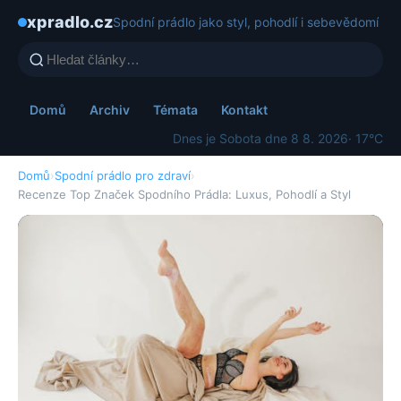
xpradlo.cz
Spodní prádlo jako styl, pohodlí i sebevědomí
Domů
Archiv
Témata
Kontakt
Dnes je Sobota dne 8 8. 2026
· 17°C
Domů
›
Spodní prádlo pro zdraví
›
Recenze Top Značek Spodního Prádla: Luxus, Pohodlí a Styl