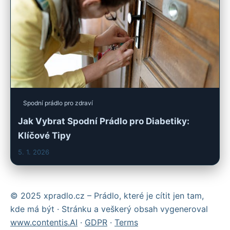
Spodní prádlo pro zdraví
Jak Vybrat Spodní Prádlo pro Diabetiky:
Klíčové Tipy
5. 1. 2026
© 2025 xpradlo.cz – Prádlo, které je cítit jen tam,
kde má být · Stránku a veškerý obsah vygeneroval
www.contentis.AI
·
GDPR
·
Terms