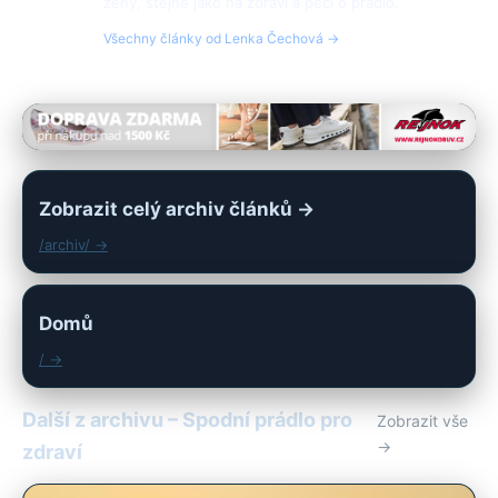
ženy, stejně jako na zdraví a péči o prádlo.
Všechny články od Lenka Čechová →
Zobrazit celý archiv článků →
/archiv/ →
Domů
/ →
Další z archivu – Spodní prádlo pro
Zobrazit vše
→
zdraví