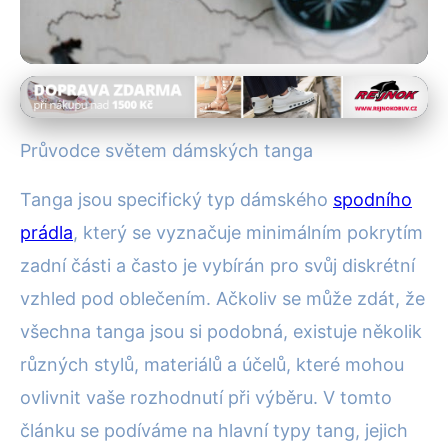
Materiály spodního prádla
Kompletní Průvodce Dámskými
Průvodce světem dámských tanga
Tanga: Styly, Materiály a Tipy
Tanga jsou specifický typ dámského
spodního
6. 9. 2025
· 4 min čtení · Autor: Adéla Novotná
prádla
, který se vyznačuje minimálním pokrytím
zadní části a často je vybírán pro svůj diskrétní
vzhled pod oblečením. Ačkoliv se může zdát, že
všechna tanga jsou si podobná, existuje několik
různých stylů, materiálů a účelů, které mohou
ovlivnit vaše rozhodnutí při výběru. V tomto
článku se podíváme na hlavní typy tang, jejich