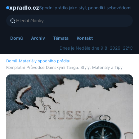
xpradlo.cz
Spodní prádlo jako styl, pohodlí i sebevědomí
Domů
Archiv
Témata
Kontakt
Dnes je Neděle dne 9 8. 2026
· 22°C
Domů
›
Materiály spodního prádla
›
Kompletní Průvodce Dámskými Tanga: Styly, Materiály a Tipy