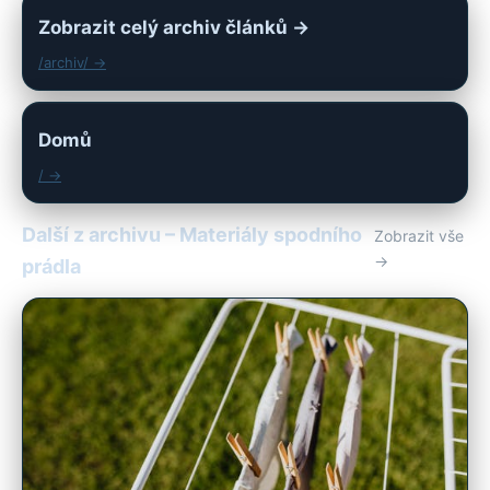
Zobrazit celý archiv článků →
/archiv/ →
Domů
/ →
Další z archivu – Materiály spodního
Zobrazit vše
→
prádla