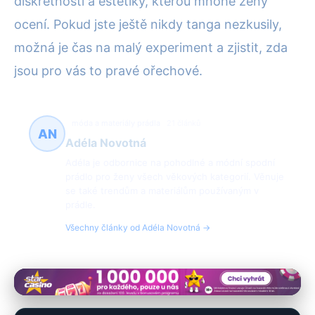
diskrétnosti a estetiky, kterou mnohé ženy
ocení. Pokud jste ještě nikdy tanga nezkusily,
možná je čas na malý experiment a zjistit, zda
jsou pro vás to pravé ořechové.
móda a materiály prádla
21 článků
AN
Adéla Novotná
Adéla je odbornice na pohodlné a módní spodní
prádlo pro ženy všech věkových kategorií. Věnuje
se také trendům a materiálům používaným v
prádle.
Všechny články od Adéla Novotná →