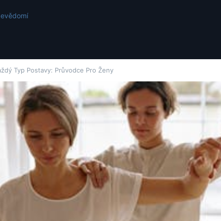
ebevědomí
aždý Typ Postavy: Průvodce Pro Ženy