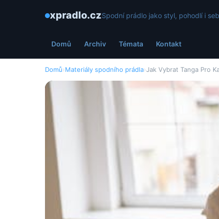
xpradlo.cz
Spodní prádlo jako styl, pohodlí i s
Domů
Archiv
Témata
Kontakt
Domů
›
Materiály spodního prádla
›
Jak Vybrat Tanga Pro K