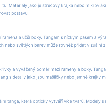
litu. Materiály jako je strečový krajka nebo mikrovlákn
rovat postavu.
irší ramena a užší boky. Tangám s nízkým pasem a výr
h nebo světlých barev může rovněž přidat vizuální z
 křivky a vyvážený poměr mezi rameny a boky. Tang
a tang s detaily jako jsou mašličky nebo jemné krajky 
ální tanga, která opticky vytváří více tvarů. Modely s