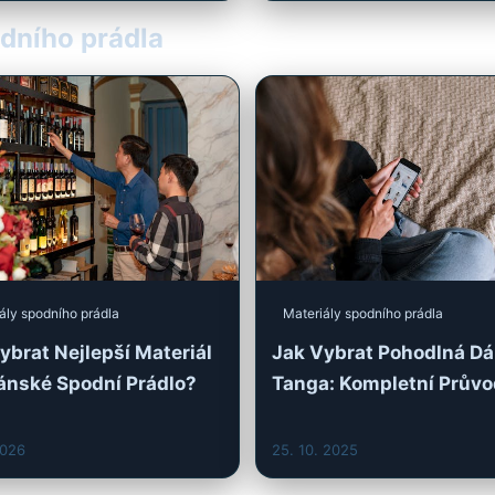
odního prádla
ály spodního prádla
Materiály spodního prádla
ybrat Nejlepší Materiál
Jak Vybrat Pohodlná D
ánské Spodní Prádlo?
Tanga: Kompletní Prův
2026
25. 10. 2025