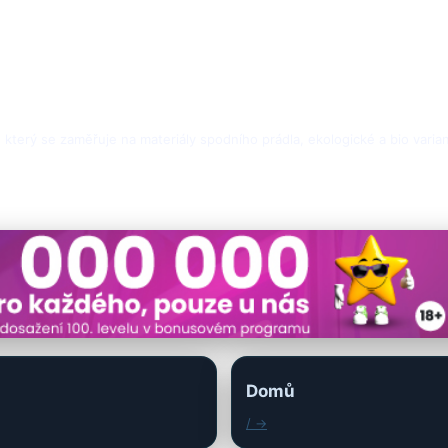
ta, který se zaměřuje na materiály spodního prádla, ekologické a bio varian
Domů
/ →