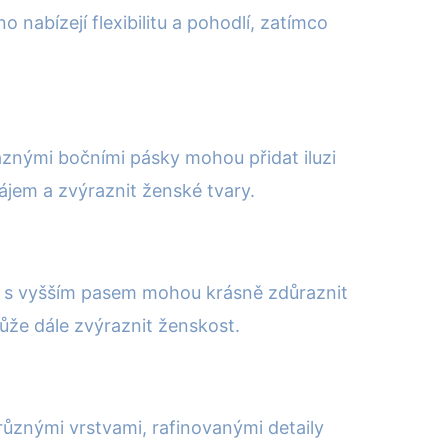
o nabízejí flexibilitu a pohodlí, zatímco
aznými bočními pásky mohou přidat iluzi
ájem a zvýraznit ženské tvary.
a s vyšším pasem mohou krásně zdůraznit
může dále zvýraznit ženskost.
 různými vrstvami, rafinovanými detaily