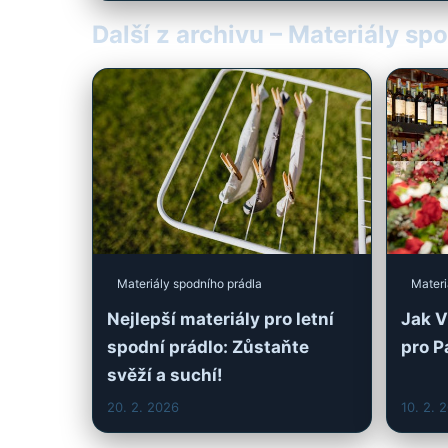
Další z archivu – Materiály sp
Materiály spodního prádla
Materi
Nejlepší materiály pro letní
Jak V
spodní prádlo: Zůstaňte
pro P
svěží a suchí!
20. 2. 2026
10. 2. 