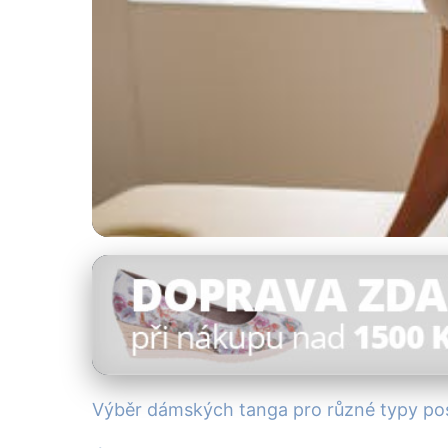
Materiály spodního prádla
Jak Vybrat Tanga 
Ženy
Výběr dámských tanga pro různé typy po
31. 10. 2025
· 4 min čtení · Autor: Pavel Tomášek