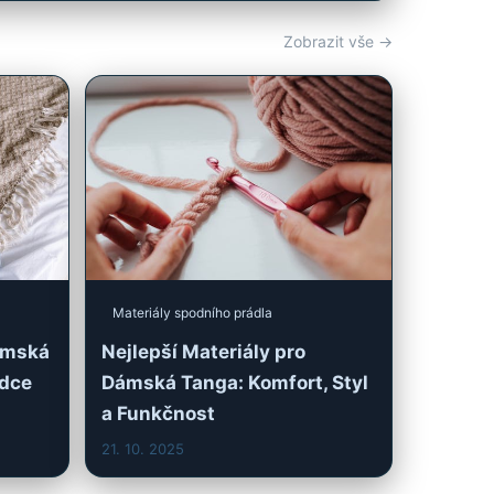
Zobrazit vše →
Materiály spodního prádla
ámská
Nejlepší Materiály pro
odce
Dámská Tanga: Komfort, Styl
a Funkčnost
21. 10. 2025