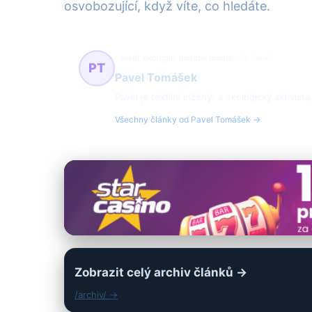
osvobozující, když víte, co hledáte.
textil, ekologie, historie prádla
25 článků
PT
Pavel Tomášek
Pavel je textilní inženýr a ekologický aktivis
Všechny články od Pavel Tomášek →
Zobrazit celý archiv článků →
/archiv/ →