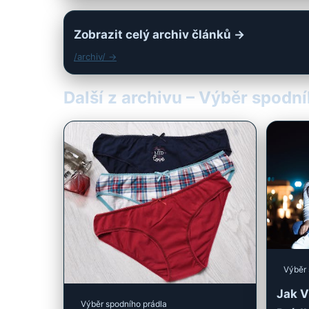
Zobrazit celý archiv článků →
/archiv/ →
Další z archivu – Výběr spodn
Výběr 
Jak V
Výběr spodního prádla