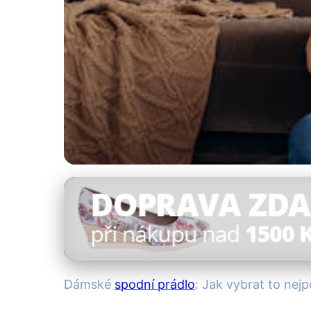
Výběr spodního prádla
Jak Vybrat Nejpoh
14. 8. 2025
· 4 min čtení · Autor: Adéla Novotná
Dámské
spodní prádlo
: Jak vybrat to nej