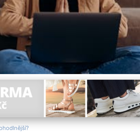
odlnější Dámské Spodní
pohodlnější?