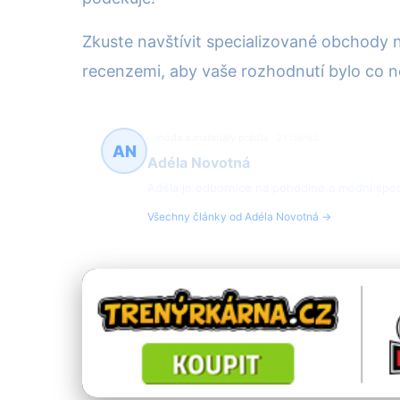
Zkuste navštívit specializované obchody n
recenzemi, aby vaše rozhodnutí bylo co ne
móda a materiály prádla
21 článků
AN
Adéla Novotná
Adéla je odbornice na pohodlné a módní spod
Všechny články od Adéla Novotná →