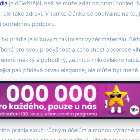
dla
je důležitější, než se může zdát na první pohled
, ale také zdraví. V tomto článku se podíváme na to, 
e potřebnou podporu.
ního prádla je klíčovým faktorem výběr materiálu. Běž
líbená pro svou prodyšnost a schopnost absorbce vlhk
rémně měkký a pohodlný, zatímco mikrovlákno nabízí vy
Krajka pak přidává prvek elegance, ale může být méně
dního prádla slouží různým účelům a mohou výrazně ovli