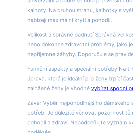
univerzální a dobře se hodí pro většinu ob
kalhoty. Na druhou stranu, kalhotky s vyšš
nabízejí maximální krytí a pohodlí.
Velikost a správné padnutí Správná veliko
nebo dokonce zdravotní problémy, jako je
nepříjemné záhyby. Doporučuje se pravide
Funkční aspekty a speciální potřeby Na trhu
úprava, která je ideální pro ženy trpící č
založené ženy je vhodné
vybírat spodní p
Závěr Výběr nejpohodlnějšího dámského spo
potřeb. Je důležité věnovat pozornost t
pohodlí a zdraví. Nepodceňujte význam kv
poděkuje!