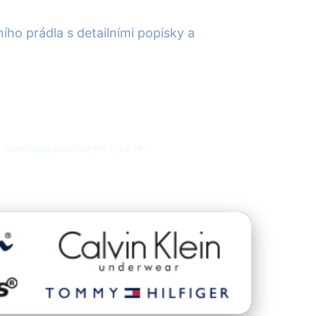
ího prádla s detailními popisky a
 materiálům používaným v prádle.