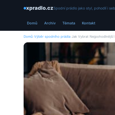
xpradlo.cz
Spodní prádlo jako styl, pohodlí i s
Domů
Archiv
Témata
Kontakt
Domů
›
Výběr spodního prádla
›
Jak Vybrat Nejpohodlnější