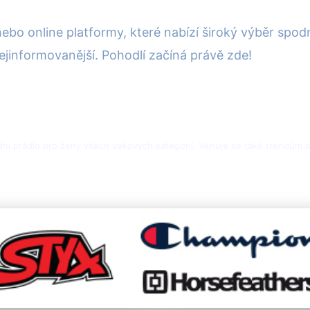
ebo online platformy, které nabízí široký výběr spodn
jinformovanější. Pohodlí začíná právě zde!
ní prádlo pro ženy všech věkových kategorií. Věnuje se také trendům a