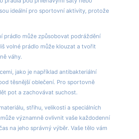
ího prádla pod přiléhavými šaty nebo
ou ideální pro sportovní aktivity, protože
odní prádlo může způsobovat podráždění
š volné prádlo může klouzat a tvořit
ěně váhy.
emi, jako je například antibakteriální
 pod těsnější oblečení. Pro sportovně
dět pot a zachovávat suchost.
eriálu, střihu, velikosti a speciálních
o může významně ovlivnit vaše každodenní
čas na jeho správný výběr. Vaše tělo vám