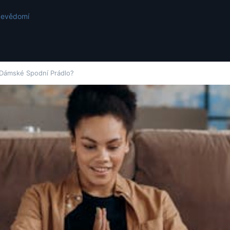
ebevědomí
 Dámské Spodní Prádlo?