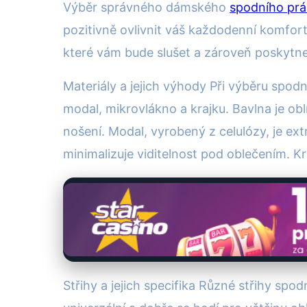
Výběr správného dámského
spodního prá
pozitivně ovlivnit váš každodenní komfort
které vám bude slušet a zároveň poskytn
Materiály a jejich výhody Při výběru spod
modal, mikrovlákno a krajku. Bavlna je ob
nošení. Modal, vyrobený z celulózy, je ext
minimalizuje viditelnost pod oblečením. 
Střihy a jejich specifika Různé střihy spo