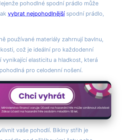
. Nejenže pohodlné spodní prádlo může
jak
vybrat nejpohodlnější
spodní prádlo,
ně používané materiály zahrnují bavlnu,
osti, což je ideální pro každodenní
nikající elasticitu a hladkost, která
 pohodlná pro celodenní nošení.
vnit vaše pohodlí. Bikiny střih je