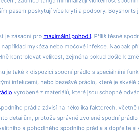
lečení, zatímco tanga minimalizují viditelnost spodn
ím pasem poskytují více krytí a podpory. Boyshorts js
st je zásadní pro
maximální pohodlí
. Příliš těsné sp
 například mykóza nebo močové infekce. Naopak příli
lně kontrolovat velikost, zejména pokud došlo k zm
 je také k dispozici spodní prádlo s speciálními funkc
astými infekcemi, nebo bezešvé prádlo, které je skvělé
rádlo
vyrobené z materiálů, které jsou schopné odvá
dního prádla závisí na několika faktorech, včetně mat
ěmto detailům, protože správně zvolené spodní prádl
alitního a pohodlného spodního prádla a dopřejte si 