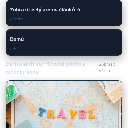
Zobrazit celý archiv článků →
/archiv/ →
Domů
/ →
Další z archivu – Spodní prádlo a
Zobrazit
vše →
módní trendy