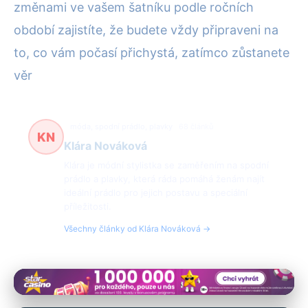
změnami ve vašem šatníku podle ročních
období zajistíte, že budete vždy připraveni na
to, co vám počasí přichystá, zatímco zůstanete
věr
móda, spodní prádlo, plavky
68 článků
KN
Klára Nováková
Klára je módní stylistka se zaměřením na spodní
prádlo a plavky, která ráda pomáhá ženám najít
ideální prádlo pro jejich postavu a speciální
příležitosti.
Všechny články od Klára Nováková →