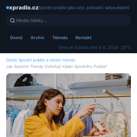
xpradlo.cz
Spodní prádlo jako styl, pohodlí i sebevědomí
Domů
Archiv
Témata
Kontakt
Dnes je Sobota dne 8 8. 2026
· 26°C
Domů
›
Spodní prádlo a módní trendy
›
Jak Sezónní Trendy Ovlivňují Výběr Spodního Prádla?