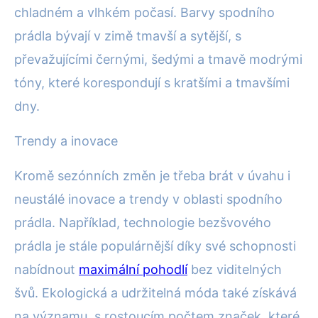
chladném a vlhkém počasí. Barvy spodního
prádla bývají v zimě tmavší a sytější, s
převažujícími černými, šedými a tmavě modrými
tóny, které korespondují s kratšími a tmavšími
dny.
Trendy a inovace
Kromě sezónních změn je třeba brát v úvahu i
neustálé inovace a trendy v oblasti spodního
prádla. Například, technologie bezšvového
prádla je stále populárnější díky své schopnosti
nabídnout
maximální pohodlí
bez viditelných
švů. Ekologická a udržitelná móda také získává
na významu, s rostoucím počtem značek, které