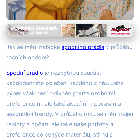
Spodní prádlo a módní trendy
Jak Sezónní Trendy Ovlivňují
Jak se mění nabídka
spodního prádla
v průběhu
Výběr Spodního Prádla?
ročních období?
11. 2. 2026
· 5 min čtení · Autor: Klára Nováková
Spodní prádlo
je nezbytnou součástí
každodenního oblečení každého z nás. Jeho
výběr však není ovlivněn pouze osobními
preferencemi, ale také aktuálním počasím a
sezónními trendy. V průběhu roku se mění nejen
teploty a počasí, ale také naše potřeby a
preference co se týče materiálů, střihů a