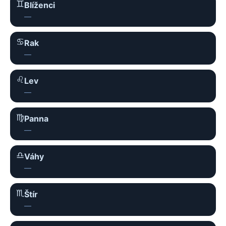
♊︎
Blíženci
—
♋︎
Rak
—
♌︎
Lev
—
♍︎
Panna
—
♎︎
Váhy
—
♏︎
Štír
—