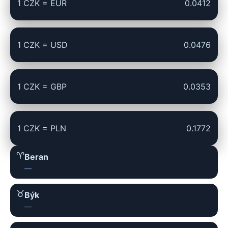
1 CZK = EUR
0.0412
1 CZK = USD
0.0476
1 CZK = GBP
0.0353
1 CZK = PLN
0.1772
♈︎
Beran
—
♉︎
Býk
—