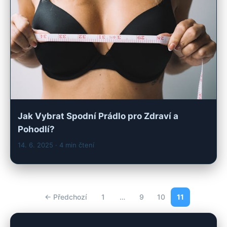
Jak Vybrat Spodní Prádlo pro Zdraví a
Pohodlí?
14. 6. 2025
· 4 min čtení
← Předchozí
1
…
9
10
11