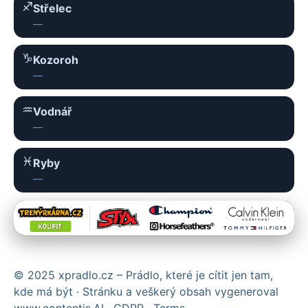
♐︎
Střelec
—
♑︎
Kozoroh
—
♒︎
Vodnář
—
♓︎
Ryby
—
© 2025 xpradlo.cz – Prádlo, které je cítit jen tam,
kde má být · Stránku a veškerý obsah vygeneroval