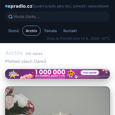
xpradlo.cz
Spodní prádlo jako styl, pohodlí i sebevědomí
Domů
Archiv
Témata
Kontakt
Dnes je Pondělí dne 10 8. 2026
· 30°C
Archiv
250 článků
Přehled všech článků