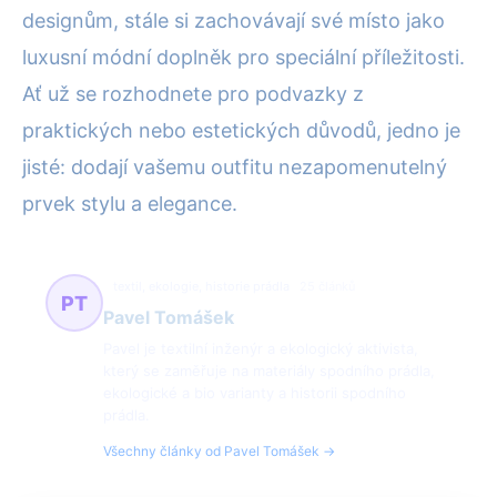
designům, stále si zachovávají své místo jako
luxusní módní doplněk pro speciální příležitosti.
Ať už se rozhodnete pro podvazky z
praktických nebo estetických důvodů, jedno je
jisté: dodají vašemu outfitu nezapomenutelný
prvek stylu a elegance.
textil, ekologie, historie prádla
25 článků
PT
Pavel Tomášek
Pavel je textilní inženýr a ekologický aktivista,
který se zaměřuje na materiály spodního prádla,
ekologické a bio varianty a historii spodního
prádla.
Všechny články od Pavel Tomášek →