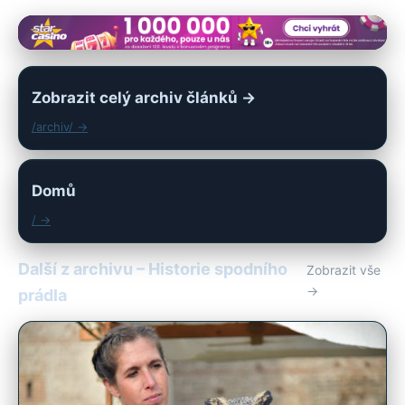
Zobrazit celý archiv článků →
/archiv/ →
Domů
/ →
Další z archivu – Historie spodního
Zobrazit vše
→
prádla