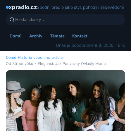
xpradlo.cz
Spodní prádlo jako styl, pohodlí i sebevědomí
Domů
Archiv
Témata
Kontakt
Dnes je Sobota dne 8 8. 2026
· 16°C
Domů
›
Historie spodního prádla
›
Od Středověku k Eleganci: Jak Podvazky Ovládly Módu