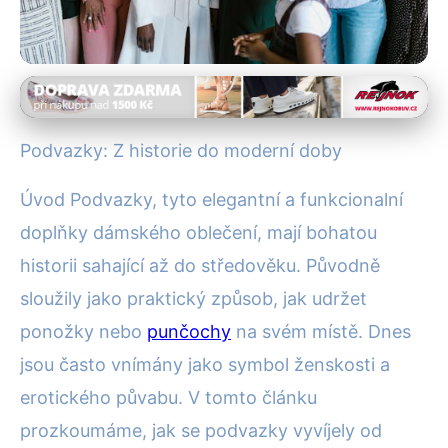
Historie spodního prádla
Od Středověku k Eleganci: Jak
Podvazky: Z historie do moderní doby
Podvazky Ovládly Módu
Úvod Podvazky, tyto elegantní a funkcionalní
14. 6. 2025
· 4 min čtení · Autor: Pavel Tomášek
doplňky dámského oblečení, mají bohatou
historii sahající až do středověku. Původně
sloužily jako praktický způsob, jak udržet
ponožky nebo
punčochy
na svém místě. Dnes
jsou často vnímány jako symbol ženskosti a
erotického půvabu. V tomto článku
prozkoumáme, jak se podvazky vyvíjely od