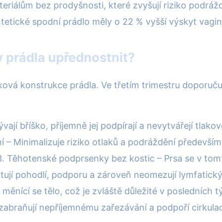
iálům bez prodyšnosti, které zvyšují riziko podrážděn
ntetické spodní prádlo měly o 22 % vyšší výskyt vaginá
y prádla upřednostnit?
elková konstrukce prádla. Ve třetím trimestru doporuč
jí bříško, příjemně jej podpírají a nevytvářejí tlakov
í – Minimalizuje riziko otlaků a podráždění především 
 Těhotenské podprsenky bez kostic – Prsa se v tomto 
ytují pohodlí, podporu a zároveň neomezují lymfatick
 měnící se tělo, což je zvláště důležité v posledních
zabraňují nepříjemnému zařezávání a podpoří cirkulac