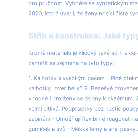
pro pružnost. Vyhněte se syntetickým mater
2020, která uvádí, že ženy nosící čistě sy
Střih a konstrukce: Jaké typ
Kromě materiálu je klíčový také střih a c
zaměřit se zejména na tyto typy:
1. Kalhotky s vysokým pasem – Plně překrýva
kalhotky „over belly“. 2. Bezešvé proveden
vhodné i pro ženy se sklony k ekzémům. 3.
velmi citlivá. Podprsenky bez kostic posk
zapínání – Umožňují flexibilně reagovat na
gumiček a švů – Měkké lemy a širší pásky 