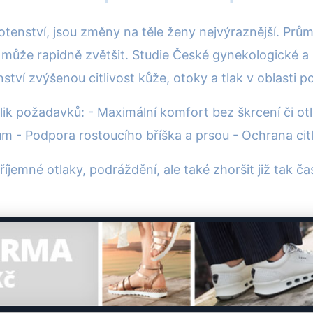
hotenství, jsou změny na těle ženy nejvýraznější. Prů
e může rapidně zvětšit. Studie České gynekologické a
tví zvýšenou citlivost kůže, otoky a tlak v oblasti p
ik požadavků: - Maximální komfort bez škrcení či ot
rům - Podpora rostoucího bříška a prsou - Ochrana c
jemné otlaky, podráždění, ale také zhoršit již tak č