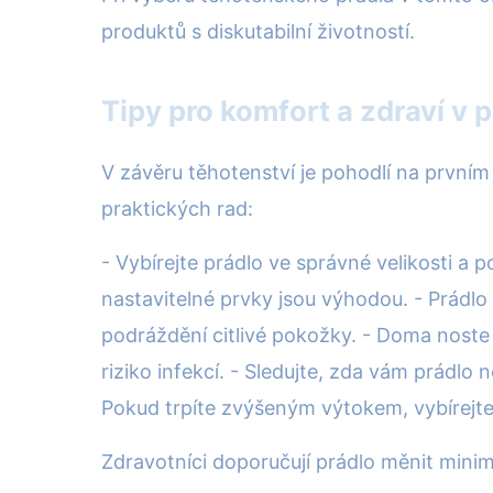
produktů s diskutabilní životností.
Tipy pro komfort a zdraví v 
V závěru těhotenství je pohodlí na prvním 
praktických rad:
- Vybírejte prádlo ve správné velikosti a p
nastavitelné prvky jsou výhodou. - Prádl
podráždění citlivé pokožky. - Doma noste 
riziko infekcí. - Sledujte, zda vám prádlo
Pokud trpíte zvýšeným výtokem, vybírejte 
Zdravotníci doporučují prádlo měnit minim