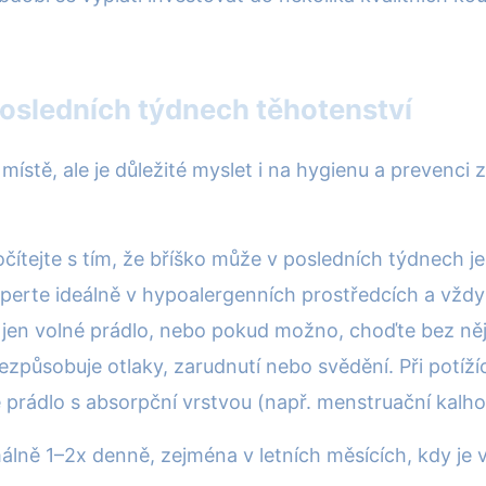
posledních týdnech těhotenství
místě, ale je důležité myslet i na hygienu a prevenci
očítejte s tím, že bříško může v posledních týdnech je
o perte ideálně v hypoalergenních prostředcích a vžd
jen volné prádlo, nebo pokud možno, choďte bez něj –
 nezpůsobuje otlaky, zarudnutí nebo svědění. Při potíž
prádlo s absorpční vrstvou (např. menstruační kalhot
álně 1–2x denně, zejména v letních měsících, kdy je v