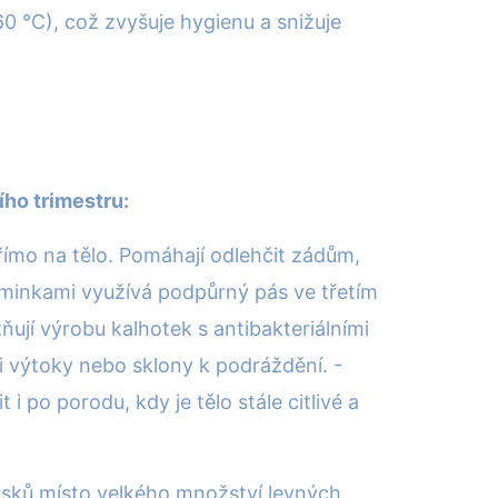
0 °C), což zvyšuje hygienu a snižuje
ího trimestru:
římo na tělo. Pomáhají odlehčit zádům,
maminkami využívá podpůrný pás ve třetím
ují výrobu kalhotek s antibakteriálními
ými výtoky nebo sklony k podráždění. -
po porodu, kdy je tělo stále citlivé a
ousků místo velkého množství levných