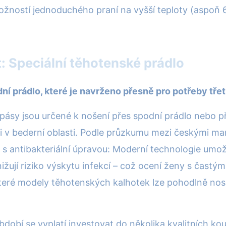
ožností jednoduchého praní na vyšší teploty (aspoň 6
 Speciální těhotenské prádlo
ní prádlo, které je navrženo přesně pro potřeby třet
pásy jsou určené k nošení přes spodní prádlo nebo p
sti v bederní oblasti. Podle průzkumu mezi českými 
 s antibakteriální úpravou: Moderní technologie umožň
snižují riziko výskytu infekcí – což ocení ženy s čast
ré modely těhotenských kalhotek lze pohodlně nosit i 
dobí se vyplatí investovat do několika kvalitních k