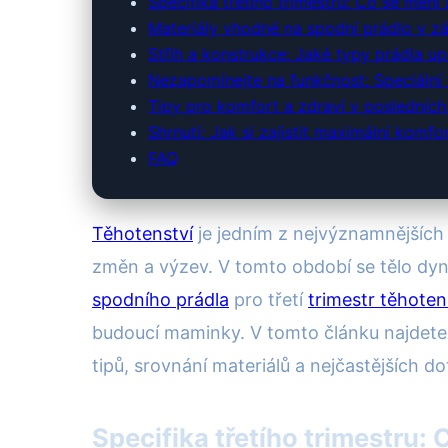
Specifika třetího trimestru: Co se mění 
Materiály vhodné na spodní prádlo v zá
Střih a konstrukce: Jaké typy prádla up
Nezapomínejte na funkčnost: Speciální
Tipy pro komfort a zdraví v posledních
Shrnutí: Jak si zajistit maximální komfo
FAQ
Těhotenství
je jedním z nejvýznamnějších o
změn a výzev. V tomto období se tělo dyna
spodního prádla
pro třetí
trimestr těhoten
budoucí maminky. V tomto článku najdet
tipů, srovnání materiálů a nejčastějších do
Specifika třetího trimestru: 