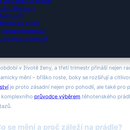
a proč záleží na prádle?
věru těhotenství
řednostnit?
 těhotenské prádlo
 týdnech těhotenství
rt ve třetím trimestru?
bdobí v životě ženy, a třetí trimestr přináší nejen ra
micky mění – bříško roste, boky se rozšiřují a citliv
ství
je proto zásadní nejen pro pohodlí, ale také pro
e komplexního
průvodce výběrem
těhotenského prádla
tazů.
Co se mění a proč záleží na prádle?