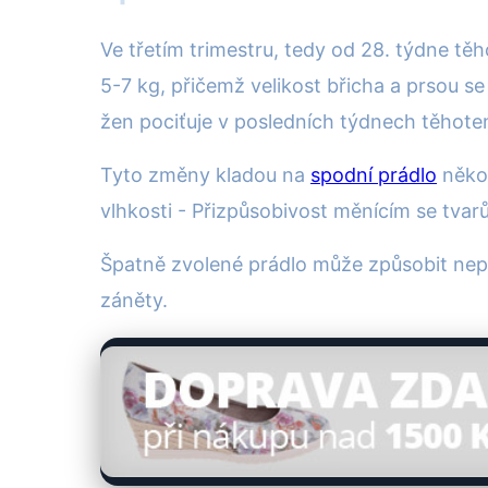
Ve třetím trimestru, tedy od 28. týdne tě
5-7 kg, přičemž velikost břicha a prsou s
žen pociťuje v posledních týdnech těhotens
Tyto změny kladou na
spodní prádlo
někol
vlhkosti - Přizpůsobivost měnícím se tva
Špatně zvolené prádlo může způsobit nepří
záněty.