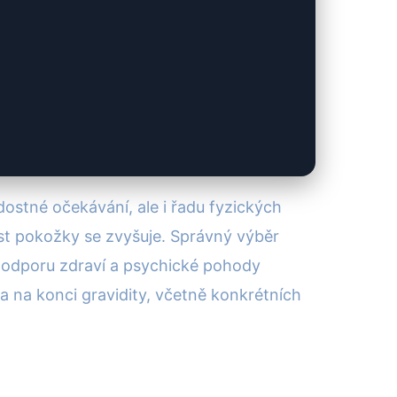
dostné očekávání, ale i řadu fyzických
ost pokožky se zvyšuje. Správný výběr
 podporu zdraví a psychické pohody
 na konci gravidity, včetně konkrétních