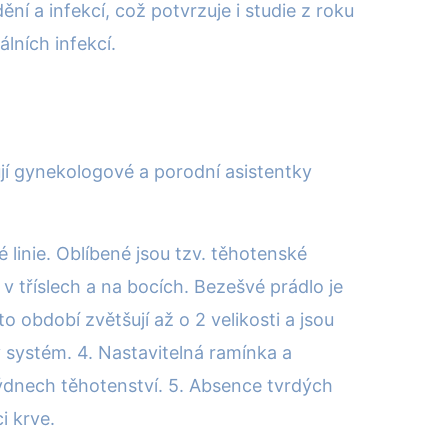
í a infekcí, což potvrzuje i studie z roku
lních infekcí.
ují gynekologové a porodní asistentky
é linie. Oblíbené jsou tzv. těhotenské
v tříslech a na bocích. Bezešvé prádlo je
období zvětšují až o 2 velikosti a jsou
ý systém. 4. Nastavitelná ramínka a
 týdnech těhotenství. 5. Absence tvrdých
i krve.