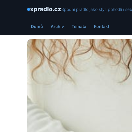
xpradlo.cz
Spodní prádlo jako styl, pohodlí i s
Domů
Archiv
Témata
Kontakt