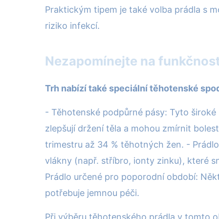
Praktickým tipem je také volba prádla s m
riziko infekcí.
Nezapomínejte na funkčnost:
Trh nabízí také speciální těhotenské spod
- Těhotenské podpůrné pásy: Tyto široké 
zlepšují držení těla a mohou zmírnit bole
trimestru až 34 % těhotných žen. - Prádlo
vlákny (např. stříbro, ionty zinku), které 
Prádlo určené pro poporodní období: Někte
potřebuje jemnou péči.
Při výběru těhotenského prádla v tomto ob