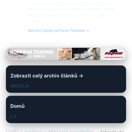
Pavel je textilní inženýr a ekologický aktivista,
který se zaměřuje na materiály spodního prádla,
ekologické a bio varianty a historii spodního
prádla.
Všechny články od Pavel Tomášek →
Zobrazit celý archiv článků →
/archiv/ →
Domů
/ →
Další z archivu – Historie spodního
Zobrazit vše