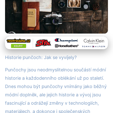
Historie spodního prádla
Od kožených po ekologické:
Historie punčoch: Jak se vyvíjely?
Fascinující cesta punčoch v
Punčochy jsou neodmyslitelnou součástí módní
čase
historie a každodenního oblékání už po staletí.
29. 10. 2025
· 4 min čtení · Autor: Pavel Tomášek
Dnes mohou být punčochy vnímány jako běžný
módní doplněk, ale jejich historie a vývoj jsou
fascinující a odrážejí změny v technologiích,
materiálech, a dokonce i společenských