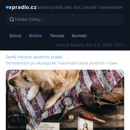
xpradlo.cz
Spodní prádlo jako styl, pohodlí i sebevědomí
Domů
Archiv
Témata
Kontakt
Dnes je Neděle dne 9 8. 2026
· 32°C
Domů
›
Historie spodního prádla
›
Od kožených po ekologické: Fascinující cesta punčoch v čase