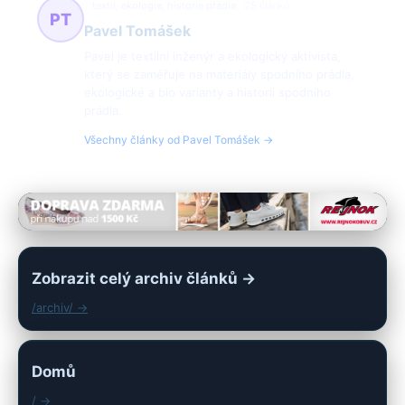
textil, ekologie, historie prádla
25 článků
PT
Pavel Tomášek
Pavel je textilní inženýr a ekologický aktivista,
který se zaměřuje na materiály spodního prádla,
ekologické a bio varianty a historii spodního
prádla.
Všechny články od Pavel Tomášek →
Zobrazit celý archiv článků →
/archiv/ →
Domů
/ →