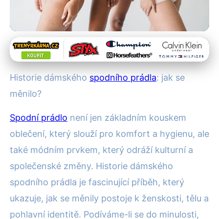
Historie spodního prádla
Od korzetů k inkluzivitě:
Historie dámského
spodního prádla
: jak se
Evoluce dámského spodního
měnilo?
prádla
Spodní prádlo
není jen základním kouskem
7. 2. 2026
· 4 min čtení · Autor: Pavel Tomášek
oblečení, který slouží pro komfort a hygienu, ale
také módním prvkem, který odráží kulturní a
společenské změny. Historie dámského
spodního prádla je fascinující příběh, který
ukazuje, jak se měnily postoje k ženskosti, tělu a
pohlavní identitě. Podíváme-li se do minulosti,