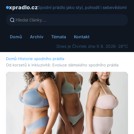
xpradlo.cz
Spodní prádlo jako styl, pohodlí i sebevědomí
Domů
Archiv
Témata
Kontakt
Dnes je Čtvrtek dne 6 8. 2026
· 28°C
Domů
›
Historie spodního prádla
›
Od korzetů k inkluzivitě: Evoluce dámského spodního prádla