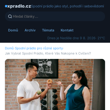
xpradlo.cz
Spodní prádlo jako styl, pohodlí i sebevědomí
Domů
Archiv
Témata
Kontakt
Dnes je Neděle dne 9 8. 2026
· 21°C
Domů
›
Spodní prádlo pro různé sporty
›
Jak Vybrat Spodní Prádlo, Které Vás Nakopne k Cvičení?