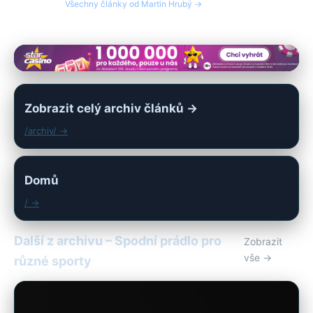
Všechny články od Martin Hrubý →
Zobrazit celý archiv článků →
/archiv/ →
Domů
/ →
Další z archivu – Spodní prádlo pro
Zobrazit
vše →
různé sporty