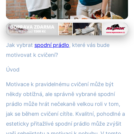
Spodní prádlo pro různé sporty
Jak Vybrat Spodní Prádlo,
Jak vybrat
spodní prádlo
, které vás bude
Které Vás Nakopne k Cvičení?
motivovat k cvičení?
6. 7. 2025
· 4 min čtení · Autor: Martin Hrubý
Úvod
Motivace k pravidelnému cvičení může být
někdy obtížná, ale správně vybrané spodní
prádlo může hrát nečekaně velkou roli v tom,
jak se během cvičení cítíte. Kvalitní, pohodlné a
esteticky přitažlivé spodní prádlo může zvýšit
vaši sebejistotu a motivaci k pohybu. V tomto