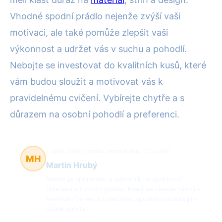
Vhodné spodní prádlo nejenže zvýší vaši
motivaci, ale také pomůže zlepšit vaši
výkonnost a udržet vás v suchu a pohodlí.
Nebojte se investovat do kvalitních kusů, které
vám budou sloužit a motivovat vás k
pravidelnému cvičení. Vybírejte chytře a s
důrazem na osobní pohodlí a preferenci.
sport, funkční prádlo, termo prádlo
25 článků
MH
Martin Hrubý
Martin je sportovec a odborník na sportovní
oblečení a funkční prádlo, který se věnuje vývoji a
testování termo a funkčního spodního prádla pro
různé sporty.