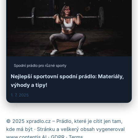
Spodní prádlo pro různé sporty
Nejlepší sportovní spodní prádlo: Materiály,
výhody a tipy!
1. 7. 2025
© 2025 xpradlo.cz – Prádlo, které je cítit jen tam,
kde má být · Stránku a veškerý obsah vygeneroval
www.contentis.AI
·
GDPR
·
Terms