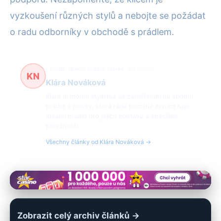
vyzkoušení různých stylů a nebojte se požádat
o radu odborníky v obchodě s prádlem.
móda, spodní prádlo, plavky
68 článků
KN
Klára Nováková
Klára je módní stylistka se zaměřením na spodní
prádlo a plavky, která ráda pomáhá ženám najít
ideální prádlo pro jejich postavu a speciální
příležitosti.
Všechny články od Klára Nováková →
Zobrazit celý archiv článků →