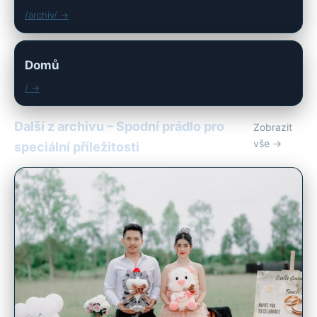
/archiv/ →
Domů
/ →
Další z archivu – Spodní prádlo pro
Zobrazit
vše →
speciální příležitosti