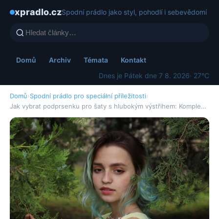
xpradlo.cz
Spodní prádlo jako styl, pohodlí i sebevědomí
Domů
Archiv
Témata
Kontakt
Dnes je Pátek dne 7 8. 2026
· 27°C
Domů
›
Spodní prádlo pro speciální příležitosti
›
Jak vybrat podprsenku pro šaty s hlubokým výstřihem: Komple…