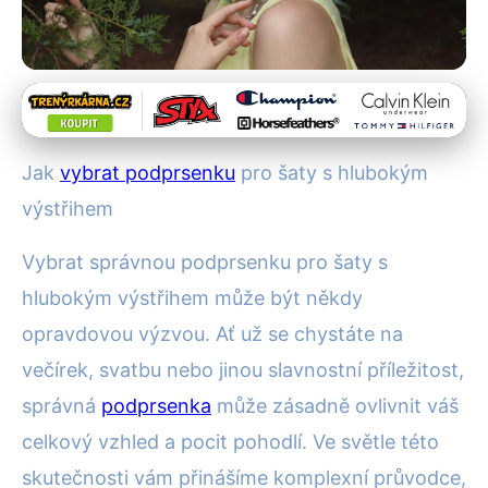
Spodní prádlo pro speciální příležitosti
Jak vybrat podprsenku pro šaty
Jak
vybrat podprsenku
pro šaty s hlubokým
s hlubokým výstřihem:
výstřihem
Kompletní průvodce
Vybrat správnou podprsenku pro šaty s
1. 2. 2026
· 4 min čtení · Autor: Klára Nováková
hlubokým výstřihem může být někdy
opravdovou výzvou. Ať už se chystáte na
večírek, svatbu nebo jinou slavnostní příležitost,
správná
podprsenka
může zásadně ovlivnit váš
celkový vzhled a pocit pohodlí. Ve světle této
skutečnosti vám přinášíme komplexní průvodce,