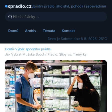
xpradlo.cz
Spodní prádlo jako styl, pohodlí i sebevědomí
Domů
Archiv
Témata
Kontakt
Dnes je Sobota dne 8 8. 2026
· 26°C
Domů
›
Výběr spodního prádla
›
Jak Vybrat Mužské Spodní Prádlo: Slipy vs. Trenýrky