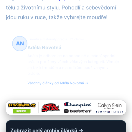
tělu a životnímu stylu. Pohodlí a sebevědomí
jdou ruku v ruce, takže vybírejte moudře!
móda a materiály prádla
21 článků
AN
Adéla Novotná
Adéla je odbornice na pohodlné a módní spodní
prádlo pro ženy všech věkových kategorií. Věnuje
se také trendům a materiálům používaným v
prádle.
Všechny články od Adéla Novotná →
Zobrazit celý archiv článků →