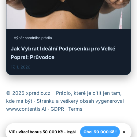
Výběr spodního prádla
Jak Vybrat Ideální Podprsenku pro Velké
Poprsí: Průvodce
17. 1. 2026
© 2025 xpradlo.cz – Prádlo, které je cítit jen tam,
kde má být · Stránku a veškerý obsah vygeneroval
www.contentis.AI
·
GDPR
·
Terms
×
VIP uvítací bonus 50.000 Kč - legální české kasíno
Chci 50.000 Kč !