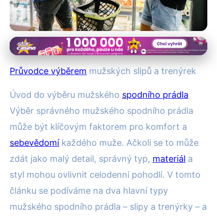
Výběr spodního prádla
Jak Vybrat Mužské Spodní
Průvodce výběrem
mužských slipů a trenýrek
Prádlo: Slipy vs. Trenýrky
Úvod do výběru mužského
spodního prádla
5. 10. 2025
· 4 min čtení · Autor: Adéla Novotná
Výběr správného mužského spodního prádla
může být klíčovým faktorem pro komfort a
sebevědomí
každého muže. Ačkoli se to může
zdát jako malý detail, správný typ,
materiál
a
styl mohou ovlivnit celodenní pohodlí. V tomto
článku se podíváme na dva hlavní typy
mužského spodního prádla – slipy a trenýrky – a