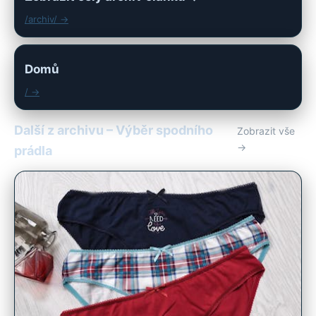
/archiv/ →
Domů
/ →
Další z archivu – Výběr spodního
Zobrazit vše
→
prádla