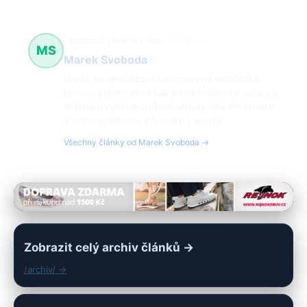
sportovní a funkční prádlo
20 článků
MS
Marek Svoboda
Marek se specializuje na sportovní oblečení a
funkční prádlo, zaměřuje se na technické detaily a
optimální výběr pro různé aktivity. Má zkušenosti
s termo prádlem a zdravím při sportu.
Všechny články od Marek Svoboda →
Zobrazit celý archiv článků →
/archiv/ →