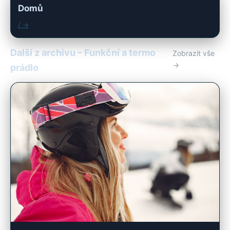
Domů
/ →
Další z archivu – Funkční a termo
Zobrazit vše
→
prádlo