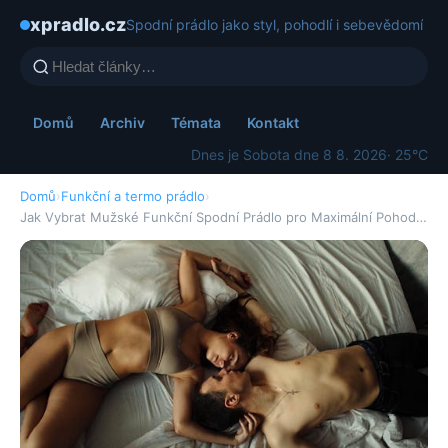
xpradlo.cz
Spodní prádlo jako styl, pohodlí i sebevědomí
Domů
Archiv
Témata
Kontakt
Dnes je Sobota dne 8 8. 2026
· 25°C
Domů
›
Funkční a termo prádlo
›
Jak Vybrat Mužské Funkční Spodní Prádlo pro Maximální Pohod…