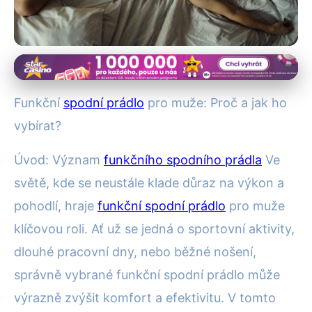
Funkční a termo prádlo
Jak Vybrat Mužské Funkční
Funkční
spodní prádlo
pro muže: Proč a jak ho
Spodní Prádlo pro Maximální
vybírat?
Pohodlí
Úvod: Význam
funkčního spodního prádla
Ve
světě, kde se neustále klade důraz na výkon a
4. 10. 2025
· 4 min čtení · Autor: Marek Svoboda
pohodlí, hraje
funkční spodní prádlo
pro muže
klíčovou roli. Ať už se jedná o sportovní aktivity,
dlouhé pracovní dny, nebo běžné nošení,
správně vybrané funkční spodní prádlo může
výrazně zvýšit komfort a efektivitu. V tomto