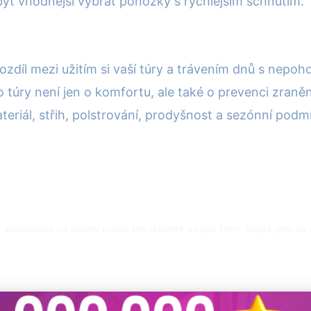
ýt vhodnější vybrat ponožky s rychlejším schnutím.
díl mezi užitím si vaší túry a trávením dnů s nepoho
 túry není jen o komfortu, ale také o prevenci zraněn
eriál, střih, polstrování, prodyšnost a sezónní podmí
specializuje na spodní prádlo pro těhotné a kojící ženy, stejně jako na z