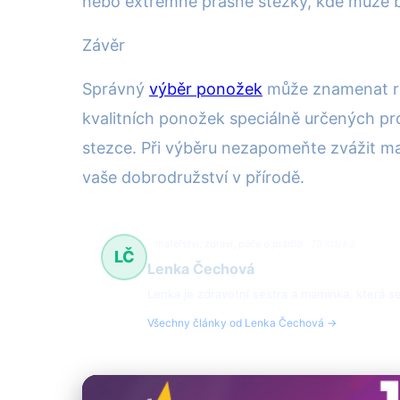
nebo extrémně prašné stezky, kde může b
Závěr
Správný
výběr ponožek
může znamenat roz
kvalitních ponožek speciálně určených pro
stezce. Při výběru nezapomeňte zvážit mat
vaše dobrodružství v přírodě.
mateřství, zdraví, péče o prádlo
70 článků
LČ
Lenka Čechová
Lenka je zdravotní sestra a maminka, která se 
Všechny články od Lenka Čechová →