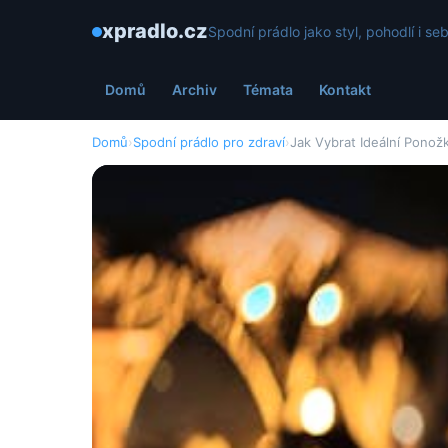
xpradlo.cz
Spodní prádlo jako styl, pohodlí i s
Domů
Archiv
Témata
Kontakt
Domů
›
Spodní prádlo pro zdraví
›
Jak Vybrat Ideální Ponož