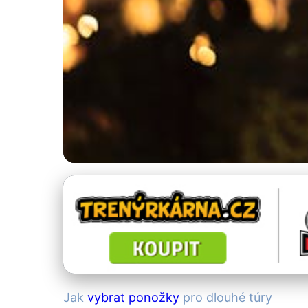
Spodní prádlo pro zdraví
Jak Vybrat Ideáln
Průvodce
Jak
vybrat ponožky
pro dlouhé túry
19. 2. 2026
· 5 min čtení · Autor: Lenka Čechová