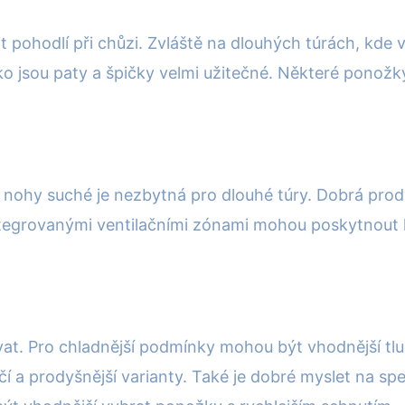
 pohodlí při chůzi. Zvláště na dlouhých túrách, kde
ko jsou paty a špičky velmi užitečné. Některé ponož
ohy suché je nezbytná pro dlouhé túry. Dobrá prodyš
egrovanými ventilačními zónami mohou poskytnout le
t. Pro chladnější podmínky mohou být vhodnější tlus
čí a prodyšnější varianty. Také je dobré myslet na sp