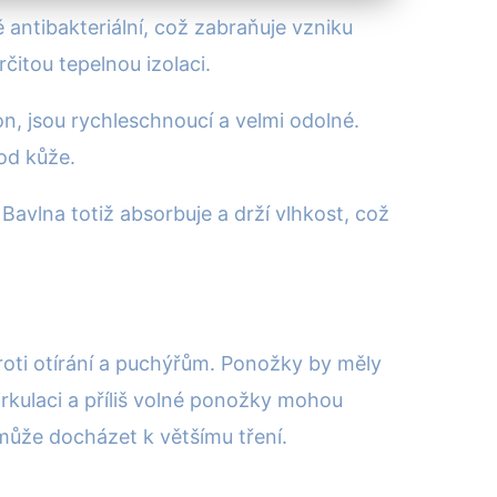
 antibakteriální, což zabraňuje vzniku
rčitou tepelnou izolaci.
on, jsou rychleschnoucí a velmi odolné.
 od kůže.
Bavlna totiž absorbuje a drží vlhkost, což
roti otírání a puchýřům. Ponožky by měly
irkulaci a příliš volné ponožky mohou
 může docházet k většímu tření.