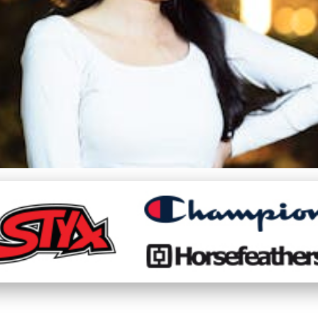
í Ponožky pro Dlouhé Tú