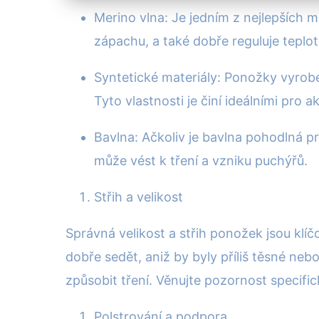
Merino vlna: Je jedním z nejlepších m
zápachu, a také dobře reguluje teplotu
Syntetické materiály: Ponožky vyroben
Tyto vlastnosti je činí ideálními pro 
Bavlna: Ačkoliv je bavlna pohodlná p
může vést k tření a vzniku puchýřů.
Střih a velikost
Správná velikost a střih ponožek jsou klí
dobře sedět, aniž by byly příliš těsné neb
způsobit tření. Věnujte pozornost specifi
Polstrování a podpora