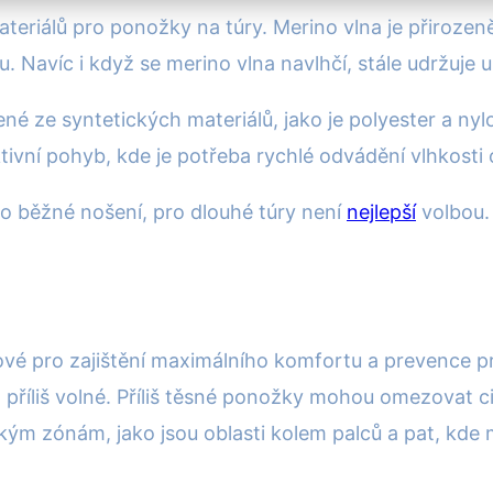
ateriálů pro ponožky na túry. Merino vlna je přirozeně
. Navíc i když se merino vlna navlhčí, stále udržuje u
é ze syntetických materiálů, jako je polyester a nyl
aktivní pohyb, kde je potřeba rychlé odvádění vlhkosti
ro běžné nošení, pro dlouhé túry není
nejlepší
volbou. 
čové pro zajištění maximálního komfortu a prevence p
o příliš volné. Příliš těsné ponožky mohou omezovat c
ckým zónám, jako jsou oblasti kolem palců a pat, kde