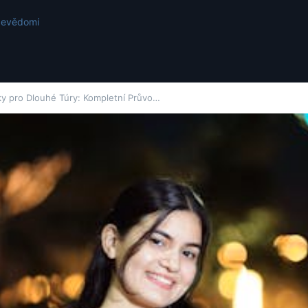
ebevědomí
ky pro Dlouhé Túry: Kompletní Průvo…