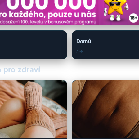
Domů
/ →
o pro zdraví