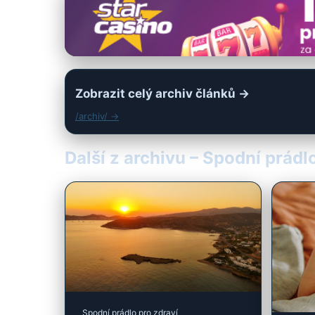
Zobrazit celý archiv článků →
/archiv/ →
Další z archivu – Spodní prádl
Spodní prádlo pro zdraví