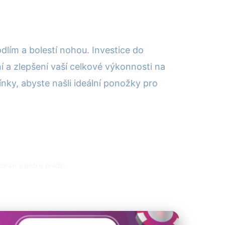
dlím a bolestí nohou. Investice do
í a zlepšení vaší celkové výkonnosti na
nky, abyste našli ideální ponožky pro
draví a péči o prádlo.