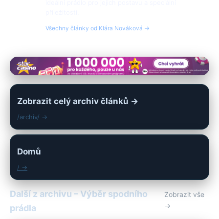
ideální prádlo pro jejich postavu a speciální
příležitosti.
Všechny články od Klára Nováková →
Zobrazit celý archiv článků →
/archiv/ →
Domů
/ →
Další z archivu – Výběr spodního
Zobrazit vše
→
prádla