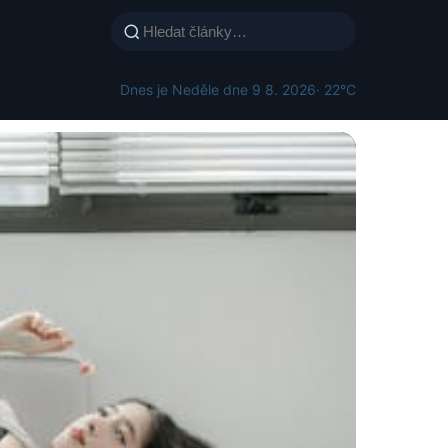
Dnes je Neděle dne 9 8. 2026
· 22°C