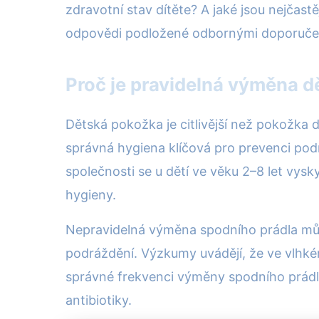
zdravotní stav dítěte? A jaké jsou nejčastě
odpovědi podložené odbornými doporučením
Proč je pravidelná výměna d
Dětská pokožka je citlivější než pokožka d
správná hygiena klíčová pro prevenci pod
společnosti se u dětí ve věku 2–8 let vy
hygieny.
Nepravidelná výměna spodního prádla může 
podráždění. Výzkumy uvádějí, že ve vlhké
správné frekvenci výměny spodního prádla
antibiotiky.