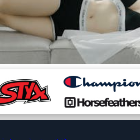
li měnit dětské spodní p