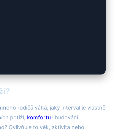
ží?
 mnoho rodičů váhá, jaký interval je vlastně
ích potíží,
komfortu
i budování
? Ovlivňuje to věk, aktivita nebo