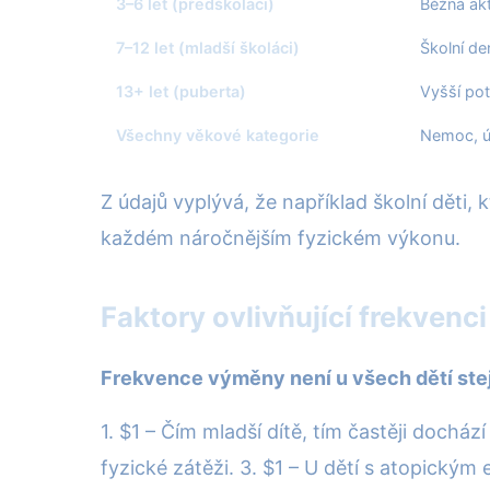
3–6 let (předškoláci)
Běžná akt
7–12 let (mladší školáci)
Školní de
13+ let (puberta)
Vyšší pot
Všechny věkové kategorie
Nemoc, ún
Z údajů vyplývá, že například školní děti, 
každém náročnějším fyzickém výkonu.
Faktory ovlivňující frekvenc
Frekvence výměny není u všech dětí stejn
1. $1 – Čím mladší dítě, tím častěji docház
fyzické zátěži. 3. $1 – U dětí s atopickým