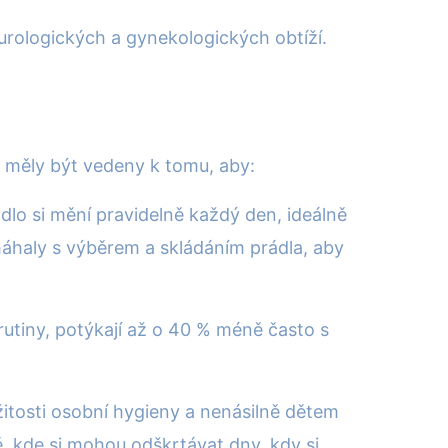
urologických a gynekologických obtíží.
y měly být vedeny k tomu, aby:
dlo si mění pravidelně každý den, ideálně
omáhaly s výběrem a skládáním prádla, aby
rutiny, potýkají až o 40 % méně často s
ežitosti osobní hygieny a nenásilně dětem
ě, kde si mohou odškrtávat dny, kdy si