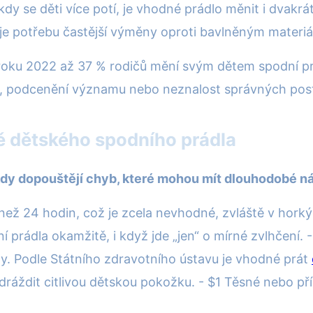
, kdy se děti více potí, je vhodné prádlo měnit i dvakr
je potřebu častější výměny oproti bavlněným materiá
u 2022 až 37 % rodičů mění svým dětem spodní prád
u, podcenění významu nebo neznalost správných pos
ě dětského spodního prádla
kdy dopouštějí chyb, které mohou mít dlouhodobé n
e než 24 hodin, což je zcela nevhodné, zvláště v hor
ní prádla okamžitě, i když jde „jen“ o mírné zvlhčení. 
ny. Podle Státního zdravotního ústavu je vhodné prát
ráždit citlivou dětskou pokožku. - $1 Těsné nebo příl